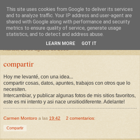
This site uses cookies from Google to deliver its services
un sitio diferente
and to analyze traffic. Your IP address and user-agent are
shared with Google along with performance and security
metrics to ensure quality of service, generate usage
una casa para crecer, un castillo para soñar
statistics, and to detect and address abuse.
LEARN MORE
GOT IT
martes, 26 de agosto de 2008
compartir
Hoy me levanté, con una idea...
compartir cosas, datos, apuntes, trabajos con otros que lo
necesiten.
Intercambiar, y publicar algunas fotos de mis sitios favoritos,
este es mi intento y asi nace unsitiodiferente. Adelante!
Carmen Montoro
a las
19:42
2 comentarios:
Compartir