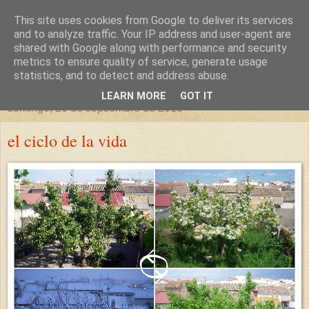
This site uses cookies from Google to deliver its services
un sitio diferente
and to analyze traffic. Your IP address and user-agent are
shared with Google along with performance and security
metrics to ensure quality of service, generate usage
una casa para crecer, un castillo para soñar
statistics, and to detect and address abuse.
LEARN MORE
GOT IT
domingo, 26 de septiembre de 2010
el ciclo de la vida