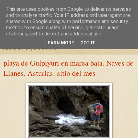
This site uses cookies from Google to deliver its services
un sitio diferente
and to analyze traffic. Your IP address and user-agent are
shared with Google along with performance and security
metrics to ensure quality of service, generate usage
una casa para crecer, un castillo para soñar
statistics, and to detect and address abuse.
LEARN MORE
GOT IT
lunes, 31 de julio de 2017
playa de Gulpiyuri en marea baja. Naves de
Llanes. Asturias: sitio del mes