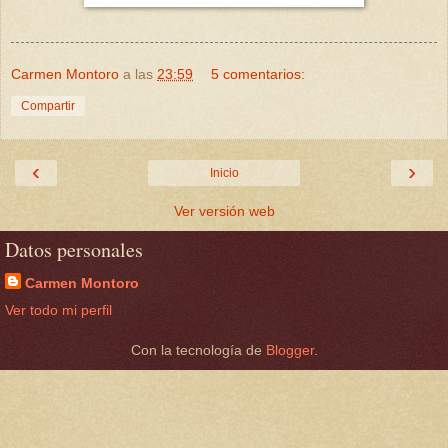
Carmen Montoro
a las
23:59
5 comentarios:
Compartir
‹
›
Inicio
Ver versión web
Datos personales
Carmen Montoro
Ver todo mi perfil
Con la tecnología de
Blogger
.