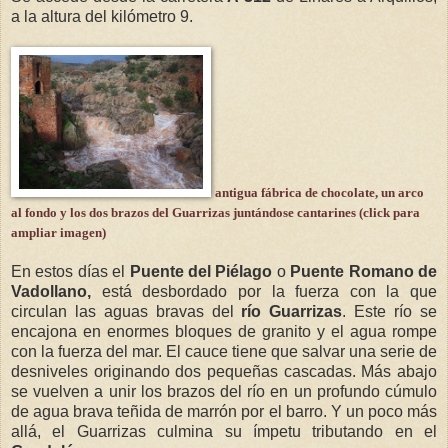
a la altura del kilómetro 9.
antigua fábrica de chocolate, un arco
al fondo y los dos brazos del Guarrizas juntándose cantarines (click para
ampliar imagen)
En estos días el
Puente del Piélago
o
Puente Romano de
Vadollano,
está desbordado por la fuerza con la que
circulan las aguas bravas del
río Guarrizas
. Este río se
encajona en enormes bloques de granito y el agua rompe
con la fuerza del mar. El cauce tiene que salvar una serie de
desniveles originando dos pequeñas cascadas. Más abajo
se vuelven a unir los brazos del río en un profundo cúmulo
de agua brava teñida de marrón por el barro. Y un poco más
allá, el Guarrizas culmina su ímpetu tributando en el