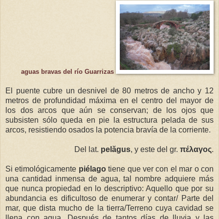
aguas bravas del río Guarrizas
El puente cubre un desnivel de 80 metros de ancho y 12
metros de profundidad máxima en el centro del mayor de
los dos arcos que aún se conservan; de los ojos que
subsisten sólo queda en pie la estructura pelada de sus
arcos, resistiendo osados la potencia bravía de la corriente.
Del lat.
pelăgus
, y este del gr.
πέλαγος
.
Si etimológicamente
piélago
tiene que ver con el mar o con
una cantidad inmensa de agua, tal nombre adquiere más
que nunca propiedad en lo descriptivo: Aquello que por su
abundancia es dificultoso de enumerar y contar/ Parte del
mar, que dista mucho de la tierra/Terreno cuya cavidad se
llena con agua. Después de tantos días de lluvia y las