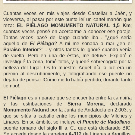
Cuantas veces en mis viajes desde Castellar a Jaén, y
viceversa, al pasar por este punto leí un cartel marrón que
reza:
EL PIÉLAGO MONUMENTO NATURAL 1,5 Km
;
cuantas veces pensé en acercarme a conocer ese paraje.
Tantas veces pasé de largo cuando iba... "¿qué sería
aquello de
El Piélago
? A mi me sonaba a mar ¿en el
Paraíso Interior
?"... y otras tantas lo ignoré cuando venía
de vuelta. Pero en una de éstas, me detuve. Exploré e
investigué la zona, tomé fotos, y quedé sobrecogida por la
belleza del lugar. Os lo muestro. Aquel día la luz era un
premio al descubrimiento, y fotografiando ese puente no
dejaba de pensar !Cómo me lo había perdido, durante tanto
tiempo!.
El Piélago
es un paraje que se encuentra entre la campiña
y las estribaciones de
Sierra Morena
, declarado
Monumento Natural
por la Junta de Andalucía en 2.003, y
que se sitúa a caballo entre los municipios de Vilches y
Linares. En su ámbito, se incluye
el Puente de Vadollano
,
puente romano del siglo III a. C., que está declarado BIC.
Se accede desde la carretera
A-312
de Linares a Arquillos,