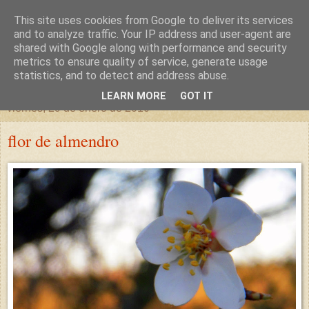
This site uses cookies from Google to deliver its services
un sitio diferente
and to analyze traffic. Your IP address and user-agent are
shared with Google along with performance and security
metrics to ensure quality of service, generate usage
una casa para crecer, un castillo para soñar
statistics, and to detect and address abuse.
LEARN MORE
GOT IT
viernes, 29 de enero de 2010
flor de almendro