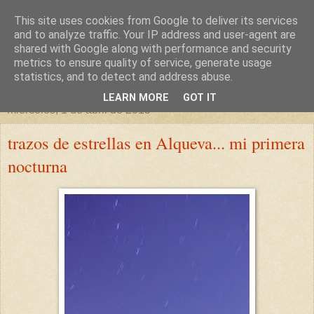
This site uses cookies from Google to deliver its services
un sitio diferente
and to analyze traffic. Your IP address and user-agent are
shared with Google along with performance and security
metrics to ensure quality of service, generate usage
una casa para crecer, un castillo para soñar
statistics, and to detect and address abuse.
LEARN MORE
GOT IT
miércoles, 1 de abril de 2015
trazos de estrellas en Alqueva... mi primera
nocturna