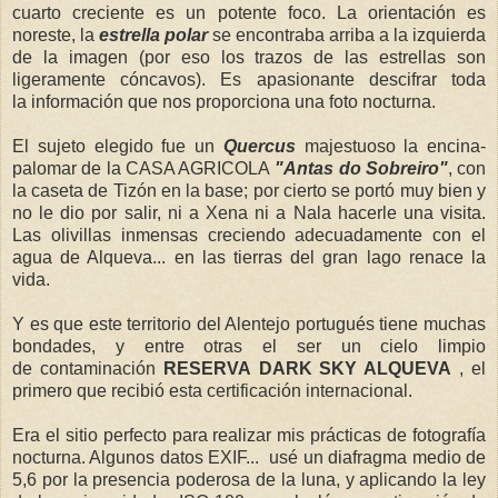
cuarto creciente es un potente foco. La orientación es
noreste, la
estrella polar
se encontraba arriba a la izquierda
de la imagen (por eso los trazos de las estrellas son
ligeramente cóncavos). Es apasionante descifrar toda
la información que nos proporciona una foto nocturna.
El sujeto elegido fue un
Quercus
majestuoso la encina-
palomar de la CASA AGRICOLA
"Antas do Sobreiro"
, con
la caseta de Tizón en la base; por cierto se portó muy bien y
no le dio por salir, ni a Xena ni a Nala hacerle una visita.
Las olivillas inmensas creciendo adecuadamente con el
agua de Alqueva... en las tierras del gran lago renace la
vida.
Y es que este territorio del Alentejo portugués tiene muchas
bondades, y entre otras el ser un cielo limpio
de contaminación
RESERVA
DARK SKY ALQUEVA
, el
primero que recibió esta certificación internacional.
Era el sitio perfecto para realizar mis prácticas de fotografía
nocturna. Algunos datos EXIF... usé un diafragma medio de
5,6 por la presencia poderosa de la luna, y aplicando la ley