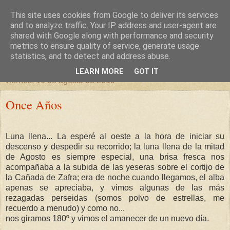
This site uses cookies from Google to deliver its services
un sitio diferente
and to analyze traffic. Your IP address and user-agent are
shared with Google along with performance and security
metrics to ensure quality of service, generate usage
una casa para crecer, un castillo para soñar
statistics, and to detect and address abuse.
LEARN MORE
GOT IT
viernes, 16 de agosto de 2019
Once Años
Luna llena... La esperé al oeste a la hora de iniciar su
descenso y despedir su recorrido; la luna llena de la mitad
de Agosto es siempre especial, una brisa fresca nos
acompañaba a la subida de las yeseras sobre el cortijo de
la Cañada de Zafra; era de noche cuando llegamos, el alba
apenas se apreciaba, y vimos algunas de las más
rezagadas perseidas (somos polvo de estrellas, me
recuerdo a menudo) y como no...
nos giramos 180º y vimos el amanecer de un nuevo día.