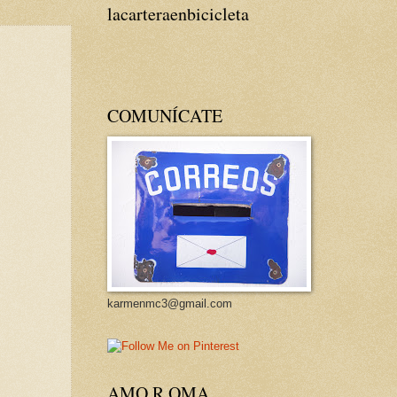
lacarteraenbicicleta
COMUNÍCATE
karmenmc3@gmail.com
AMO R OMA