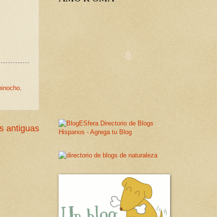
pinocho
,
s antiguas