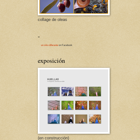
collage de oleas
-
un sitio diferente
on Facebook
exposición
(en construcción)