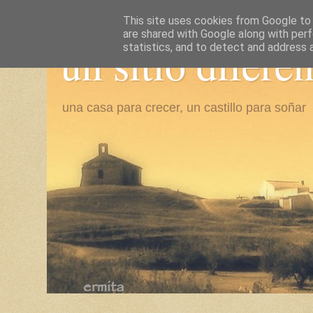
This site uses cookies from Google to d
are shared with Google along with perf
un sitio difere
statistics, and to detect and address 
una casa para crecer, un castillo para soñar