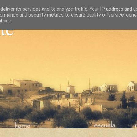
eliver its services and to analyze traffic. Your IP address and 
ormance and security metrics to ensure quality of service, gen
nte
abuse.