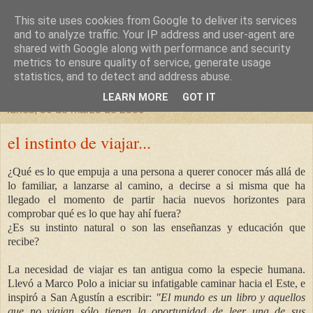
This site uses cookies from Google to deliver its services
un sitio diferente
and to analyze traffic. Your IP address and user-agent are
shared with Google along with performance and security
metrics to ensure quality of service, generate usage
una casa para crecer, un castillo para soñar
statistics, and to detect and address abuse.
LEARN MORE
GOT IT
lunes, 30 de marzo de 2009
el instinto de viajar...
¿Qué es lo que empuja a una persona a querer conocer más allá de
lo familiar, a lanzarse al camino, a decirse a si misma que ha
llegado el momento de partir hacia nuevos horizontes para
comprobar qué es lo que hay ahí fuera?
¿Es su instinto natural o son las enseñanzas y educación que
recibe?
La necesidad de viajar es tan antigua como la especie humana.
Llevó a Marco Polo a iniciar su infatigable caminar hacia el Este, e
inspiró a San Agustín a escribir:
"El mundo es un libro y aquellos
que no viajan sólo tienen la oportunidad de leer una de sus