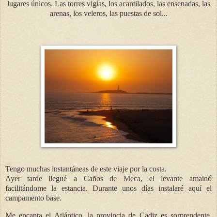
lugares únicos. Las torres
vigías
, los acantilados, las ensenadas, las
arenas, los veleros, las puestas de sol...
Tengo muchas
instantáneas
de este viaje por la costa.
Ayer tarde llegué a Caños de Meca, el levante amainó
facilitándome
la estancia. Durante unos días instalaré
aquí
el
campamento base.
Me encanta el
Atlántico
, la provincia de
Cadiz
es sorprendente,