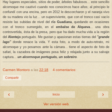
Hay lugares especiales, sitios de poder, árboles fabulosos... este sencillo
alcornoque me cautivó cuando nos conocimos hace años; al principio le
confundí con una encina, pero en 2012 le descorcharon y el naranja vivo
de su madera vio la luz... un superviviente, que con el tronco casi vacío
resiste las subidas de nivel del
río Guadiana
, quedando en ocasiones
con el tronco sumergido, en el
embalse de Alqueva
... una obra
controvertida, ésta de la presa, pero que ha dado mucha vida a la región
del
Alentejo
portugués. Me gustan y apasionan estas tierras del
"grande
lago"
donde renace la vida. Y esta foto, a modo de auto-retrato, mi
alcornoque y yo posamos ante la cámara... tiene el aspecto de foto d
e
safari, la cazadora de imágenes posa feliz
y relajada
junto
a su
salvaje
captura...
un alcornoque
portugués,
un sobreiro
.
Carmen Montoro
a las
22:18
4 comentarios:
Compartir
‹
›
Inicio
Ver versión web