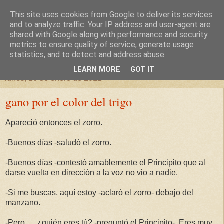
This site uses cookies from Google to deliver its services
un sitio diferente
and to analyze traffic. Your IP address and user-agent are
shared with Google along with performance and security
metrics to ensure quality of service, generate usage
una casa para crecer, un castillo para soñar
statistics, and to detect and address abuse.
LEARN MORE
GOT IT
lunes, 16 de enero de 2012
gano por el color del trigo
Apareció entonces el zorro.
-Buenos días -saludó el zorro.
-Buenos días -contestó amablemente el Principito que al
darse vuelta en dirección a la voz no vio a nadie.
-Si me buscas, aquí estoy -aclaró el zorro- debajo del
manzano.
-Pero…, ¿quién eres tú? -preguntó el Principito-. Eres muy