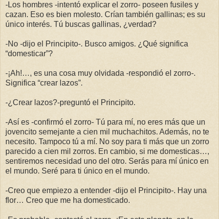
-Los hombres -intentó explicar el zorro- poseen fusiles y
cazan. Eso es bien molesto. Crían también gallinas; es su
único interés. Tú buscas gallinas, ¿verdad?
-No -dijo el Principito-. Busco amigos. ¿Qué significa
“domesticar”?
-¡Ah!…, es una cosa muy olvidada -respondió el zorro-.
Significa “crear lazos”.
-¿Crear lazos?-preguntó el Principito.
-Así es -confirmó el zorro- Tú para mí, no eres más que un
jovencito semejante a cien mil muchachitos. Además, no te
necesito. Tampoco tú a mí. No soy para ti más que un zorro
parecido a cien mil zorros. En cambio, si me domesticas…,
sentiremos necesidad uno del otro. Serás para mí único en
el mundo. Seré para ti único en el mundo.
-Creo que empiezo a entender -dijo el Principito-. Hay una
flor… Creo que me ha domesticado.