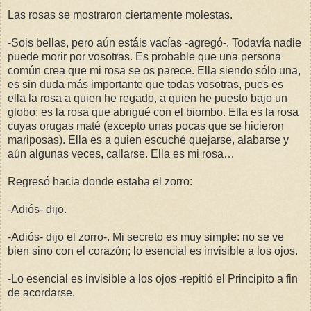
Las rosas se mostraron ciertamente molestas.
-Sois bellas, pero aún estáis vacías -agregó-. Todavía nadie
puede morir por vosotras. Es probable que una persona
común crea que mi rosa se os parece. Ella siendo sólo una,
es sin duda más importante que todas vosotras, pues es
ella la rosa a quien he regado, a quien he puesto bajo un
globo; es la rosa que abrigué con el biombo. Ella es la rosa
cuyas orugas maté (excepto unas pocas que se hicieron
mariposas). Ella es a quien escuché quejarse, alabarse y
aún algunas veces, callarse. Ella es mi rosa…
Regresó hacia donde estaba el zorro:
-Adiós- dijo.
-Adiós- dijo el zorro-. Mi secreto es muy simple: no se ve
bien sino con el corazón; lo esencial es invisible a los ojos.
-Lo esencial es invisible a los ojos -repitió el Principito a fin
de acordarse.