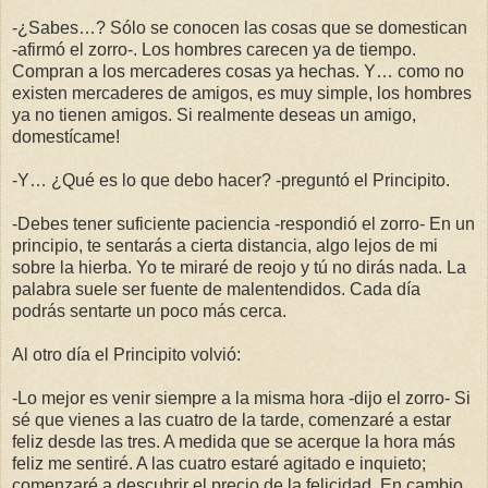
-¿Sabes…? Sólo se conocen las cosas que se domestican
-afirmó el zorro-. Los hombres carecen ya de tiempo.
Compran a los mercaderes cosas ya hechas. Y… como no
existen mercaderes de amigos, es muy simple, los hombres
ya no tienen amigos. Si realmente deseas un amigo,
domestícame!
-Y… ¿Qué es lo que debo hacer? -preguntó el Principito.
-Debes tener suficiente paciencia -respondió el zorro- En un
principio, te sentarás a cierta distancia, algo lejos de mi
sobre la hierba. Yo te miraré de reojo y tú no dirás nada. La
palabra suele ser fuente de malentendidos. Cada día
podrás sentarte un poco más cerca.
Al otro día el Principito volvió:
-Lo mejor es venir siempre a la misma hora -dijo el zorro- Si
sé que vienes a las cuatro de la tarde, comenzaré a estar
feliz desde las tres. A medida que se acerque la hora más
feliz me sentiré. A las cuatro estaré agitado e inquieto;
comenzaré a descubrir el precio de la felicidad. En cambio,