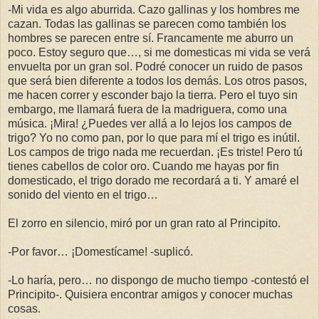
-Mi vida es algo aburrida. Cazo gallinas y los hombres me
cazan. Todas las gallinas se parecen como también los
hombres se parecen entre sí. Francamente me aburro un
poco. Estoy seguro que…, si me domesticas mi vida se verá
envuelta por un gran sol. Podré conocer un ruido de pasos
que será bien diferente a todos los demás. Los otros pasos,
me hacen correr y esconder bajo la tierra. Pero el tuyo sin
embargo, me llamará fuera de la madriguera, como una
música. ¡Mira! ¿Puedes ver allá a lo lejos los campos de
trigo? Yo no como pan, por lo que para mí el trigo es inútil.
Los campos de trigo nada me recuerdan. ¡Es triste! Pero tú
tienes cabellos de color oro. Cuando me hayas por fin
domesticado, el trigo dorado me recordará a ti. Y amaré el
sonido del viento en el trigo…
El zorro en silencio, miró por un gran rato al Principito.
-Por favor… ¡Domestícame! -suplicó.
-Lo haría, pero… no dispongo de mucho tiempo -contestó el
Principito-. Quisiera encontrar amigos y conocer muchas
cosas.