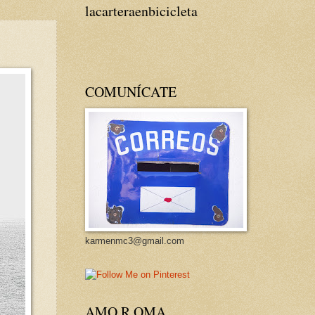
lacarteraenbicicleta
COMUNÍCATE
karmenmc3@gmail.com
AMO R OMA