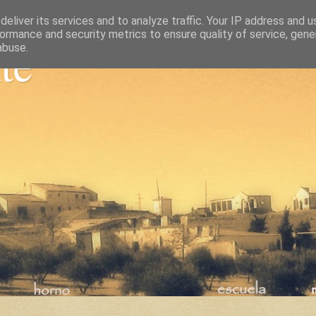
eliver its services and to analyze traffic. Your IP address and 
ormance and security metrics to ensure quality of service, gen
nte
abuse.