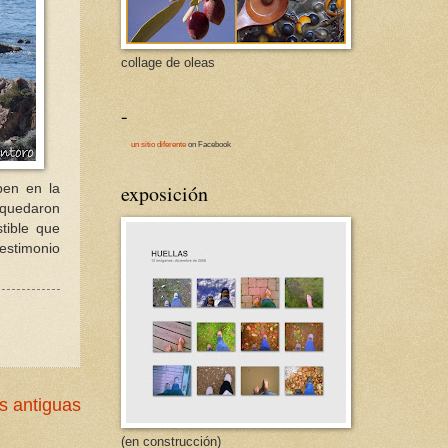
collage de oleas
-
un sitio diferente
on Facebook
exposición
en en la
a quedaron
stible que
testimonio
s antiguas
(en construcción)