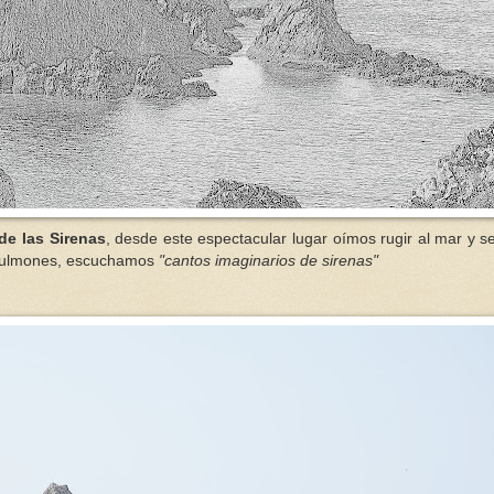
de las Sirenas
, desde este espectacular lugar oímos rugir al mar y s
s pulmones, escuchamos
"cantos imaginarios de sirenas"