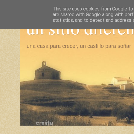
This site uses cookies from Google to d
are shared with Google along with perf
un sitio difere
statistics, and to detect and address 
una casa para crecer, un castillo para soñar