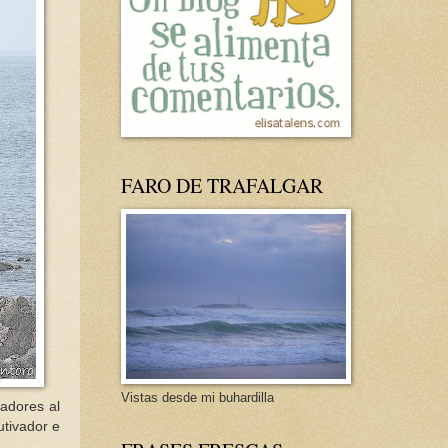
FARO DE TRAFALGAR
Vistas desde mi buhardilla
adores al
utivador e