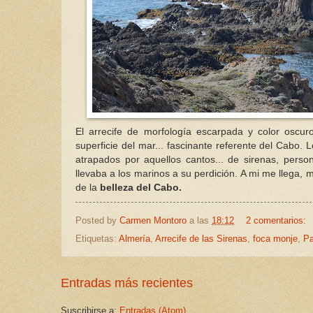
El arrecife de morfología escarpada y color oscur
superficie del mar... fascinante referente del Cabo
atrapados por aquellos cantos... de sirenas, person
llevaba a los marinos a su perdición. A mi me llega,
de la
belleza del Cabo.
Posted by
Carmen Montoro
a las
18:12
2 comentarios:
Etiquetas:
Almería
,
Arrecife de las Sirenas
,
foca monje
,
Pa
Entradas más recientes
Suscribirse a:
Entradas (Atom)