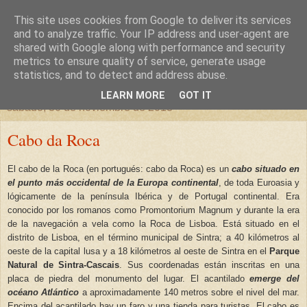
This site uses cookies from Google to deliver its services
un sitio diferente
and to analyze traffic. Your IP address and user-agent are
shared with Google along with performance and security
metrics to ensure quality of service, generate usage
una casa para crecer, un castillo para soñar
statistics, and to detect and address abuse.
LEARN MORE
GOT IT
sábado, 30 de noviembre de 2013
Cabo da Roca
El cabo de la Roca (en portugués: cabo da Roca) es un
cabo situado en
el punto más occidental de la Europa continental
, de toda Euroasia y
lógicamente de la península Ibérica y de Portugal continental. Era
conocido por los romanos como Promontorium Magnum y durante la era
de la navegación a vela como la Roca de Lisboa. Está situado en el
distrito de Lisboa, en el término municipal de Sintra; a 40 kilómetros al
oeste de la capital lusa y a 18 kilómetros al oeste de Sintra en el
Parque
Natural de Sintra-Cascais
. Sus coordenadas están inscritas en una
placa de piedra del monumento del lugar. El acantilado
emerge del
océano Atlántico
a aproximadamente 140 metros sobre el nivel del mar.
Encima del acantilado hay un faro y una tienda para turistas. El cabo es