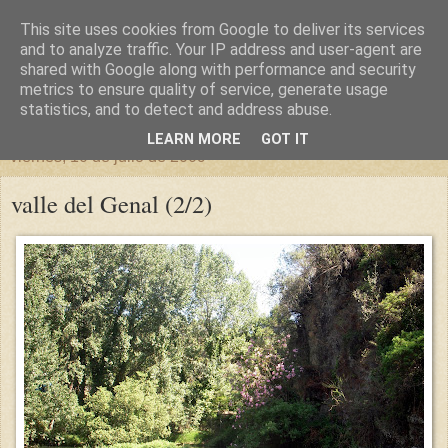
This site uses cookies from Google to deliver its services
un sitio diferente
and to analyze traffic. Your IP address and user-agent are
shared with Google along with performance and security
metrics to ensure quality of service, generate usage
una casa para crecer, un castillo para soñar
statistics, and to detect and address abuse.
LEARN MORE
GOT IT
viernes, 10 de julio de 2009
valle del Genal (2/2)