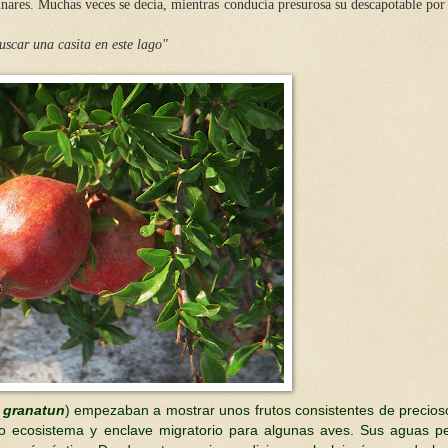
 pinares. Muchas veces se decía, mientras conducía presurosa su descapotable por 
buscar una casita en este lago"
 granatun
) empezaban a mostrar unos frutos consistentes de precioso
o ecosistema y enclave migratorio para algunas aves. Sus aguas pe