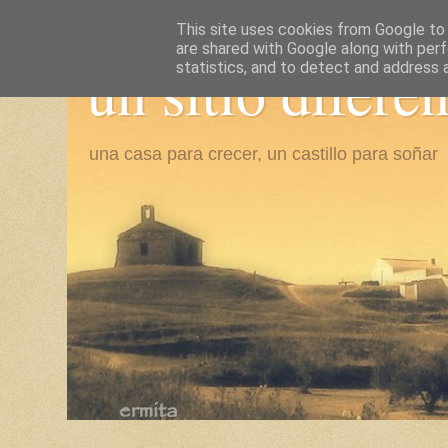
This site uses cookies from Google to d
are shared with Google along with perf
un sitio difere
statistics, and to detect and address 
una casa para crecer, un castillo para soñar