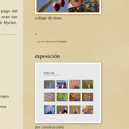
 pago del
s eran tan
collage de oleas
de Myrian,
-
un sitio diferente
on Facebook
exposición
enajes
amos
(en construcción)