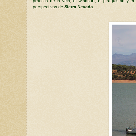
práctica de la vela, el windsurf, el piragüismo y e
perspectivas de
Sierra Nevada
.