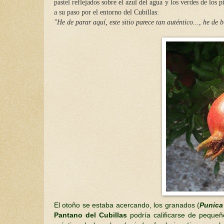
pastel reflejados sobre el azul del agua y los verdes de los
a su paso por el entorno del Cubillas:
"He de parar aquí, este sitio parece tan auténtico..., he de 
El otoño se estaba acercando, los granados (
Punica
Pantano del Cubillas
podría calificarse de pequeñ