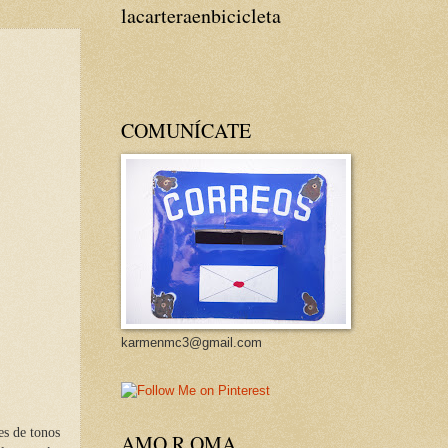
lacarteraenbicicleta
COMUNÍCATE
karmenmc3@gmail.com
es de tonos
AMO R OMA