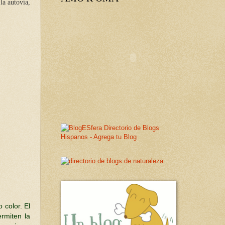
la autovía,
 color. El
rmiten la