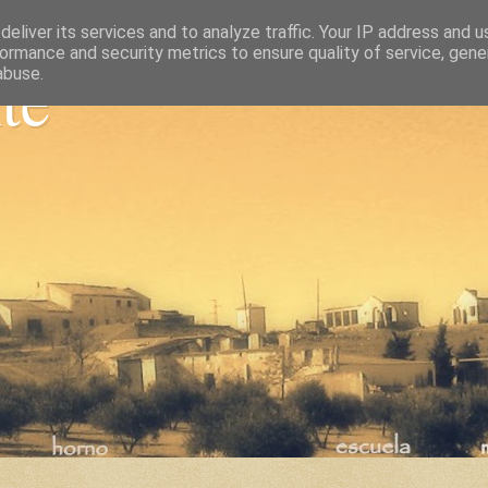
eliver its services and to analyze traffic. Your IP address and 
ormance and security metrics to ensure quality of service, gen
nte
abuse.