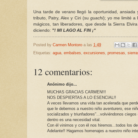
Una tarde de verano llegó la oportunidad, ansiada 
tributo, Patry, Alex y Ciri (su
guachi
); yo me limité a
mágicos, tan liberadores, que desde la Sierra Elvir
diciendo:
"! MI LAGO AL FIN ¡"
Posted by
Carmen Montoro
a las
1:49
Etiquetas:
agua
,
embalses
,
excursiones
,
promesas
,
sierra
12 comentarios:
Anónimo dijo...
MUCHAS GRACIAS CARMEN!!!
NOS DESPIERTAS A LO ESENCIAL!!
A veces llevamos una vida tan acelerada que perd
que le debemos a nuestro niño aventurero, ese n
socializados y triunfadores"...volviéndonos ciegos
dentro es una necesidad vital.
Con él vinimos y con él nos hiremos...todos los de
Adelante!! Hagamos homenajes a nuestro niño inter