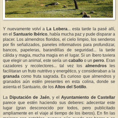
Y nuevamente volví a
La Lobera
... esta tarde la pasé allí,
en el
Santuario Ibérico
, había mucha paz y pude disparar a
placer. Los almendros floridos, el cielo limpio, los senderos
por fín señalizados, paneles informativos para profundizar,
bancos, papeleras, barandillas de seguridad... la tarde
cálida y magia, mucha magia en el lugar. Si un íbero tuviera
que elegir un animal, este sería un
caballo
o un
perro
. Eran
cazadores y recolectores... tal vez los
almendros
les
facilitaran un fruto nutritivo y energético, y consideraban a la
granada
como fruta sagrada. Es curioso que almendros y
granados aún estén presentes en esta colina, donde se
asienta el Santuario, de los
Altos del Sotillo
.
La
Diputación de Jaén
, y el
Ayuntamiento de Castellar
parece que estén haciendo sus deberes: adecentar este
lugar (gran desconocido por todos, pero publicitado
ampliamente en el viaje al tiempo de los iberos). En fin las