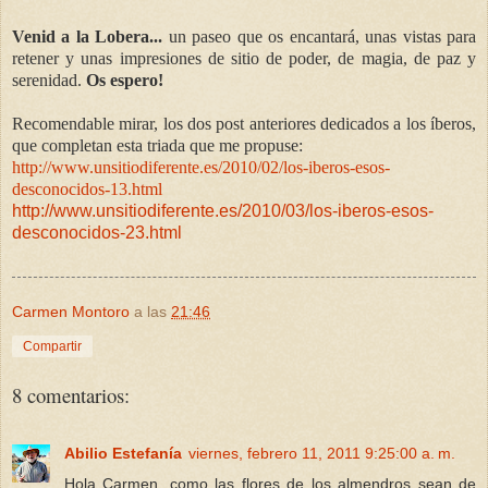
Venid a la Lobera...
un paseo que os encantará, unas vistas para
retener y unas impresiones de sitio de poder, de magia, de paz y
serenidad.
Os espero!
Recomendable mirar, los dos post anteriores dedicados a los íberos,
que completan esta triada que me propuse:
http://www.unsitiodiferente.es/2010/02/los-iberos-esos-
desconocidos-13.html
http://www.unsitiodiferente.es/2010/03/los-iberos-esos-
desconocidos-23.html
Carmen Montoro
a las
21:46
Compartir
8 comentarios:
Abilio Estefanía
viernes, febrero 11, 2011 9:25:00 a. m.
Hola Carmen, como las flores de los almendros sean de