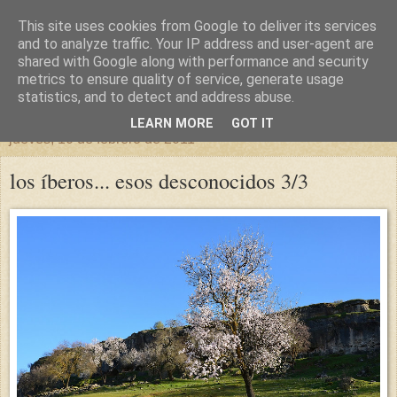
This site uses cookies from Google to deliver its services
un sitio diferente
and to analyze traffic. Your IP address and user-agent are
shared with Google along with performance and security
metrics to ensure quality of service, generate usage
una casa para crecer, un castillo para soñar
statistics, and to detect and address abuse.
LEARN MORE
GOT IT
jueves, 10 de febrero de 2011
los íberos... esos desconocidos 3/3