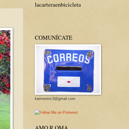
lacarteraenbicicleta
COMUNÍCATE
karmenmc3@gmail.com
AMO R OMA