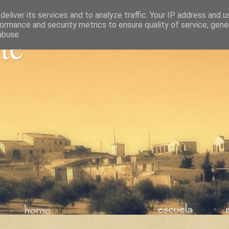
eliver its services and to analyze traffic. Your IP address and 
ormance and security metrics to ensure quality of service, gen
nte
abuse.