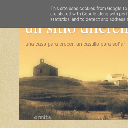
This site uses cookies from Google to d
are shared with Google along with perf
un sitio difere
statistics, and to detect and address 
una casa para crecer, un castillo para soñar