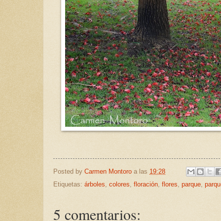
Posted by
Carmen Montoro
a las
19:28
Etiquetas:
árboles
,
colores
,
floración
,
flores
,
parque
,
parqu
5 comentarios: