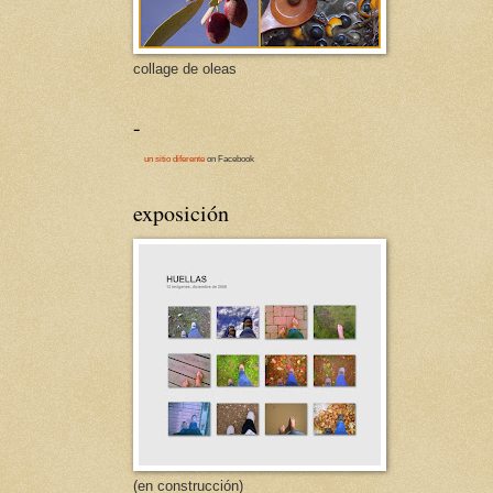
collage de oleas
-
un sitio diferente
on Facebook
exposición
(en construcción)