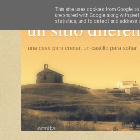
This site uses cookies from Google to d
are shared with Google along with perf
un sitio difere
statistics, and to detect and address 
una casa para crecer, un castillo para soñar