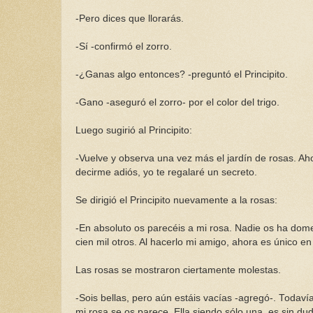
-Pero dices que llorarás.
-Sí -confirmó el zorro.
-¿Ganas algo entonces? -preguntó el Principito.
-Gano -aseguró el zorro- por el color del trigo.
Luego sugirió al Principito:
-Vuelve y observa una vez más el jardín de rosas. A
decirme adiós, yo te regalaré un secreto.
Se dirigió el Principito nuevamente a la rosas:
-En absoluto os parecéis a mi rosa. Nadie os ha dome
cien mil otros. Al hacerlo mi amigo, ahora es único e
Las rosas se mostraron ciertamente molestas.
-Sois bellas, pero aún estáis vacías -agregó-. Toda
mi rosa se os parece. Ella siendo sólo una, es sin du