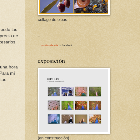
collage de oleas
desde las
-
 precio de
cesarios.
un sitio diferente
on Facebook
exposición
 una hora
 Para mí
días
(en construcción)