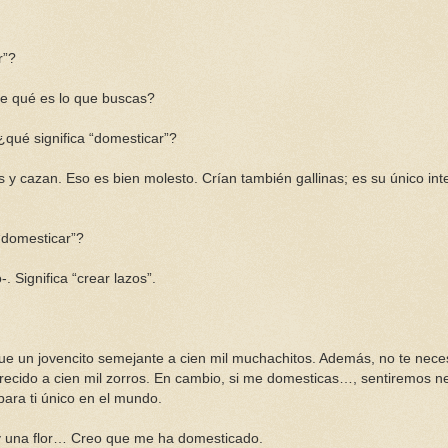
r”?
me qué es lo que buscas?
¿qué significa “domesticar”?
s y cazan. Eso es bien molesto. Crían también gallinas; es su único int
 “domesticar”?
 Significa “crear lazos”.
que un jovencito semejante a cien mil muchachitos. Además, no te neces
recido a cien mil zorros. En cambio, si me domesticas…, sentiremos n
para ti único en el mundo.
Hay una flor… Creo que me ha domesticado.