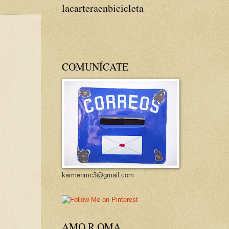
lacarteraenbicicleta
COMUNÍCATE
karmenmc3@gmail.com
AMO R OMA