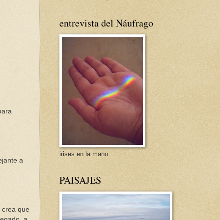
entrevista del Náufrago
para
irises en la mano
ejante a
PAISAJES
n crea que
regado, a