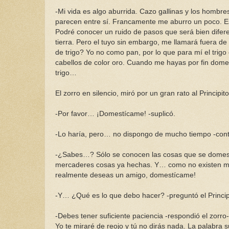
-Mi vida es algo aburrida. Cazo gallinas y los homb
parecen entre sí. Francamente me aburro un poco. Es
Podré conocer un ruido de pasos que será bien difer
tierra. Pero el tuyo sin embargo, me llamará fuera de
de trigo? Yo no como pan, por lo que para mí el trigo 
cabellos de color oro. Cuando me hayas por fin domest
trigo…
El zorro en silencio, miró por un gran rato al Principito
-Por favor… ¡Domestícame! -suplicó.
-Lo haría, pero… no dispongo de mucho tiempo -conte
-¿Sabes…? Sólo se conocen las cosas que se domesti
mercaderes cosas ya hechas. Y… como no existen me
realmente deseas un amigo, domestícame!
-Y… ¿Qué es lo que debo hacer? -preguntó el Princip
-Debes tener suficiente paciencia -respondió el zorro- 
Yo te miraré de reojo y tú no dirás nada. La palabra