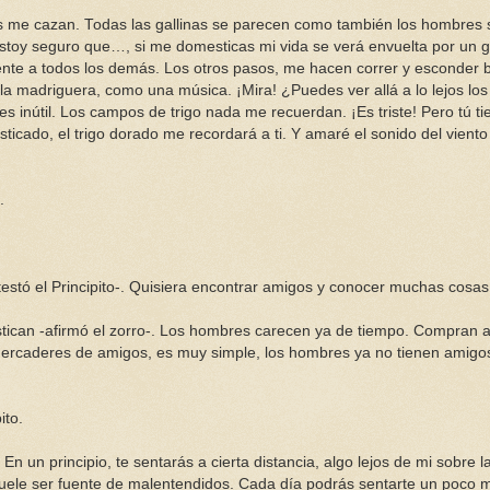
res me cazan. Todas las gallinas se parecen como también los hombres 
toy seguro que…, si me domesticas mi vida se verá envuelta por un g
ente a todos los demás. Los otros pasos, me hacen correr y esconder b
 la madriguera, como una música. ¡Mira! ¿Puedes ver allá a lo lejos l
es inútil. Los campos de trigo nada me recuerdan. ¡Es triste! Pero tú ti
icado, el trigo dorado me recordará a ti. Y amaré el sonido del viento
.
stó el Principito-. Quisiera encontrar amigos y conocer muchas cosas
can -afirmó el zorro-. Los hombres carecen ya de tiempo. Compran a
rcaderes de amigos, es muy simple, los hombres ya no tienen amigos
ito.
En un principio, te sentarás a cierta distancia, algo lejos de mi sobre l
 suele ser fuente de malentendidos. Cada día podrás sentarte un poco 