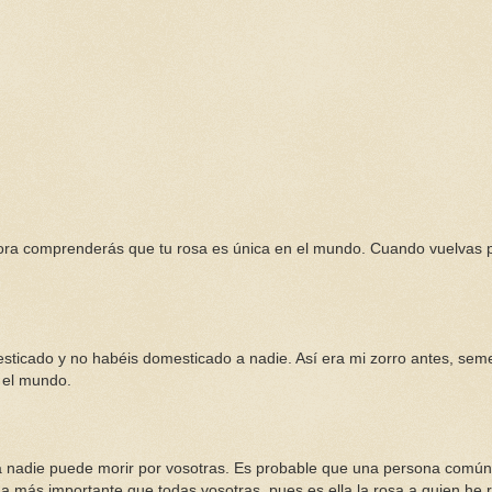
hora comprenderás que tu rosa es única en el mundo. Cuando vuelvas 
sticado y no habéis domesticado a nadie. Así era mi zorro antes, sem
n el mundo.
vía nadie puede morir por vosotras. Es probable que una persona comú
da más importante que todas vosotras, pues es ella la rosa a quien he 