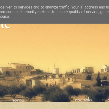
eliver its services and to analyze traffic. Your IP address and 
ormance and security metrics to ensure quality of service, gen
nte
abuse.