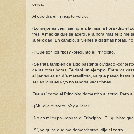
cerca.
Al otro día el Principito volvió:
-Lo mejor es venir siempre a la misma hora -dijo el zo
tres. A medida que se acerque la hora más feliz me se
la felicidad. En cambio, si vienes a distintas horas
-¿Qué son los ritos? -preguntó el Principito.
-Se trata también de algo bastante olvidado -contestó
de las otras horas. Te daré un ejemplo. Entre los caz
el jueves es un día maravilloso, ya que paseo hasta la 
serían iguales y yo no tendría vacaciones.
Fue así como el Principito domesticó al zorro. Pero al
-¡Ah!-dijo el zorro- Voy a llorar.
-No es mi culpa -repuso el Principito-. Tú quisiste qu
-Sí, yo quise que me domesticaras -dijo el zorro.