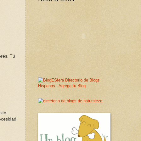
erés. Tú
ito.
ecesidad