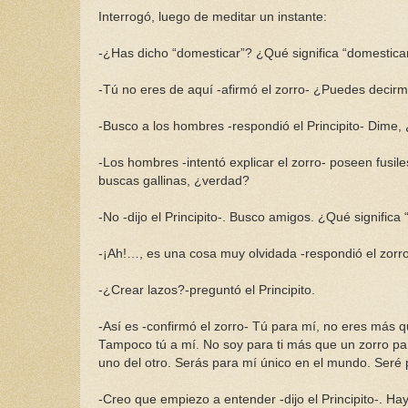
Interrogó, luego de meditar un instante:
-¿Has dicho “domesticar”? ¿Qué significa “domestica
-Tú no eres de aquí -afirmó el zorro- ¿Puedes decir
-Busco a los hombres -respondió el Principito- Dime, 
-Los hombres -intentó explicar el zorro- poseen fusile
buscas gallinas, ¿verdad?
-No -dijo el Principito-. Busco amigos. ¿Qué significa
-¡Ah!…, es una cosa muy olvidada -respondió el zorro-.
-¿Crear lazos?-preguntó el Principito.
-Así es -confirmó el zorro- Tú para mí, no eres más 
Tampoco tú a mí. No soy para ti más que un zorro pa
uno del otro. Serás para mí único en el mundo. Seré 
-Creo que empiezo a entender -dijo el Principito-. 