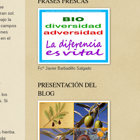
FRASES FRESCAS
se
ran sol.
ajo la
os campos
enes
 en el
Fcº Javier Barbadillo Salgado
.
PRESENTACIÓN DEL
BLOG
 los
. Si
a hierba.
más