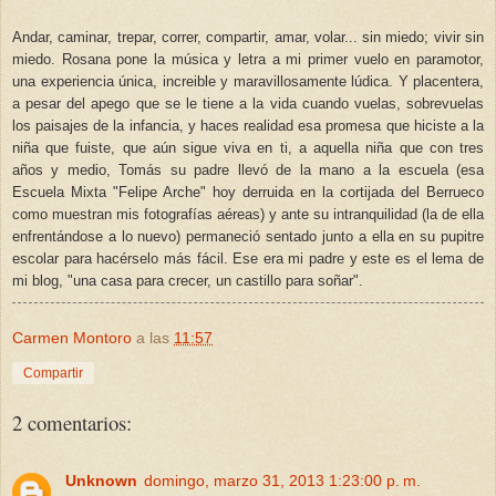
Andar, caminar, trepar, correr, compartir, amar, volar... sin miedo; vivir sin
miedo. Rosana pone la música y letra a mi primer vuelo en paramotor,
una experiencia única, increible y maravillosamente lúdica. Y placentera,
a pesar del apego que se le tiene a la vida cuando vuelas, sobrevuelas
los paisajes de la infancia, y haces realidad esa promesa que hi
c
iste a la
niña que fuiste, que aún sigue viva en ti, a aquella niña que con tres
años y medio, Tomás su padre llevó de la mano a la escuela (esa
Escuela Mixta "Felipe Arche" hoy derruida en la cortijada del Berrueco
como muestran mis fotografías aéreas) y ante su intranquilidad (la de ella
enfrentándose a lo nuevo) permaneció sentado junto a ella en su pupitre
escolar para hacérselo más fácil. Ese era mi padre y este es el lema de
mi blog, "una casa para crecer, un castillo para soñar".
Carmen Montoro
a las
11:57
Compartir
2 comentarios:
Unknown
domingo, marzo 31, 2013 1:23:00 p. m.