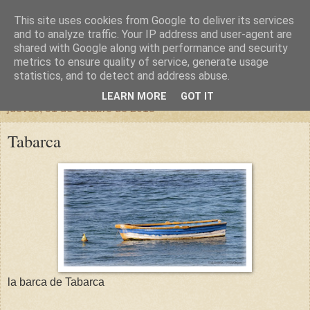
This site uses cookies from Google to deliver its services
un sitio diferente
and to analyze traffic. Your IP address and user-agent are
shared with Google along with performance and security
metrics to ensure quality of service, generate usage
una casa para crecer, un castillo para soñar
statistics, and to detect and address abuse.
LEARN MORE
GOT IT
jueves, 31 de octubre de 2013
Tabarca
la barca de Tabarca