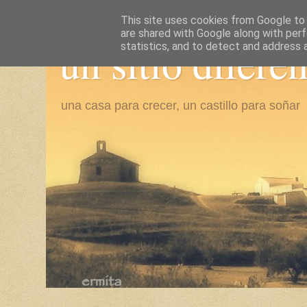
This site uses cookies from Google to d
are shared with Google along with perf
un sitio difere
statistics, and to detect and address 
una casa para crecer, un castillo para soñar