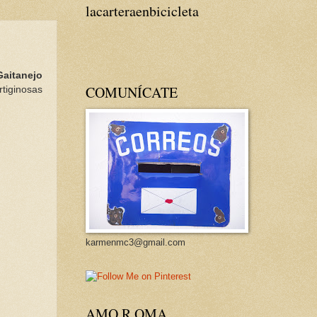
lacarteraenbicicleta
Gaitanejo
COMUNÍCATE
rtiginosas
karmenmc3@gmail.com
AMO R OMA