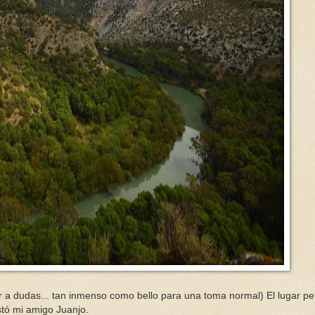
ar a dudas... tan inmenso como bello para una toma normal) El lugar pe
stó mi amigo Juanjo.