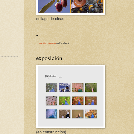
collage de oleas
-
un sitio diferente
on Facebook
exposición
(en construcción)