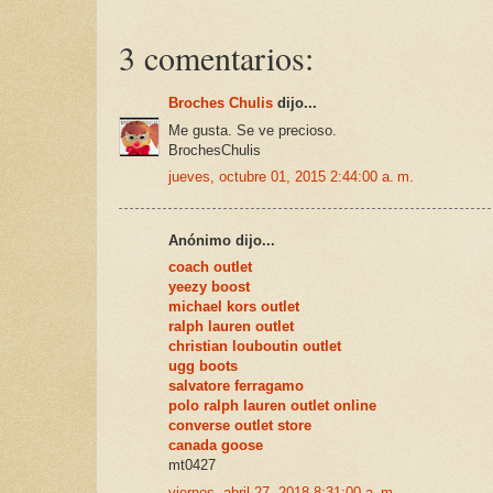
3 comentarios:
Broches Chulis
dijo...
Me gusta. Se ve precioso.
BrochesChulis
jueves, octubre 01, 2015 2:44:00 a. m.
Anónimo dijo...
coach outlet
yeezy boost
michael kors outlet
ralph lauren outlet
christian louboutin outlet
ugg boots
salvatore ferragamo
polo ralph lauren outlet online
converse outlet store
canada goose
mt0427
viernes, abril 27, 2018 8:31:00 a. m.