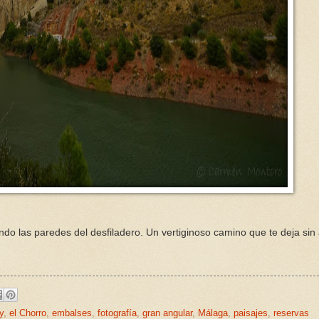
o las paredes del desfiladero. Un vertiginoso camino que te deja sin a
y
,
el Chorro
,
embalses
,
fotografía
,
gran angular
,
Málaga
,
paisajes
,
reservas