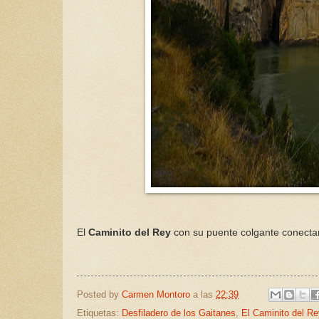
El
Caminito del Rey
con su puente colgante conectand
Posted by
Carmen Montoro
a las
22:39
Etiquetas:
Desfiladero de los Gaitanes
,
El Caminito del Re