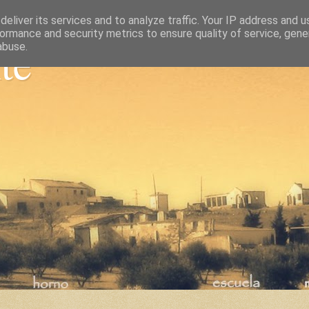
eliver its services and to analyze traffic. Your IP address and 
ormance and security metrics to ensure quality of service, gen
nte
abuse.