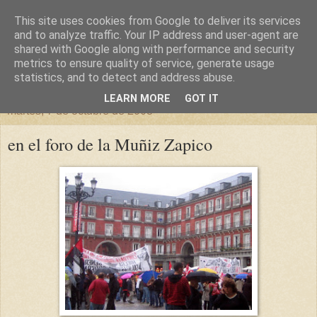
This site uses cookies from Google to deliver its services
un sitio diferente
and to analyze traffic. Your IP address and user-agent are
shared with Google along with performance and security
metrics to ensure quality of service, generate usage
una casa para crecer, un castillo para soñar
statistics, and to detect and address abuse.
LEARN MORE
GOT IT
martes, 7 de octubre de 2008
en el foro de la Muñiz Zapico