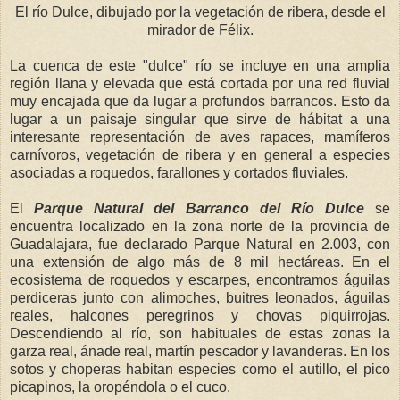
El río Dulce, dibujado por la vegetación de ribera, desde el
mirador de Félix.
La cuenca de este "dulce" río se incluye en una amplia
región llana y elevada que está cortada por una red fluvial
muy encajada que da lugar a profundos barrancos. Esto da
lugar a un paisaje singular que sirve de hábitat a una
interesante representación de aves rapaces, mamíferos
carnívoros, vegetación de ribera y en general a especies
asociadas a roquedos, farallones y cortados fluviales.
El
Parque Natural del Barranco del Río Dulce
se
encuentra localizado en la zona norte de la provincia de
Guadalajara, fue declarado Parque Natural en 2.003, con
una extensión de algo más de 8 mil hectáreas. En el
ecosistema de roquedos y escarpes, encontramos águilas
perdiceras junto con alimoches, buitres leonados, águilas
reales, halcones peregrinos y chovas piquirrojas.
Descendiendo al río, son habituales de estas zonas la
garza real, ánade real, martín pescador y lavanderas. En los
sotos y choperas habitan especies como el autillo, el pico
picapinos, la oropéndola o el cuco.