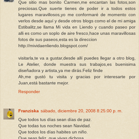
Que sitio mas bonito Carmen,me encantan las fotos,son
preciosas.Que suerte tienes de poder ir a todos estos
lugares maravillosos,yo me conformaré de momento con
verlos desde aquí y desde otros blogs como el de mi amiga
Estibalitz,se llama Mi vida en Liendo y cuando paseo por
alli es como un soplo de aire fresco,hace unas maravillosas
fotos de sus paseos,esta es la direccion
http://mividaenliendo.blogspot.com/
visitarla,te va a gustar,desde allí puedes llegar a otro blog,
Le Atelier, donde muestra sus trabajos,es buenisima
diseñadora y artista,ya me dirás.Feliz finde
Ah,me gustó tu visita y gracias por interesarte por
Juan,está bastante mejor.
Responder
Franziska
sábado, diciembre 20, 2008 8:25:00 p. m.
Que todos tus días sean días de paz.
Que todas tus noches sean Navidad.
Que todos los días habites un niño.
Que seas feliz, que vivas dichosa.