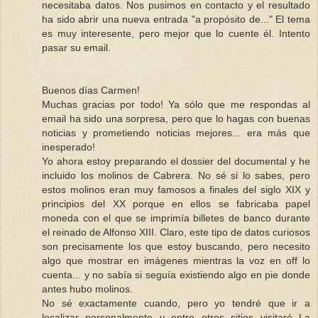
necesitaba datos. Nos pusimos en contacto y el resultado
ha sido abrir una nueva entrada "a propósito de..." El tema
es muy interesente, pero mejor que lo cuente él. Intento
pasar su email.
Buenos días Carmen!
Muchas gracias por todo! Ya sólo que me respondas al
email ha sido una sorpresa, pero que lo hagas con buenas
noticias y prometiendo noticias mejores... era más que
inesperado!
Yo ahora estoy preparando el dossier del documental y he
incluido los molinos de Cabrera. No sé si lo sabes, pero
estos molinos eran muy famosos a finales del siglo XIX y
principios del XX porque en ellos se fabricaba papel
moneda con el que se imprimía billetes de banco durante
el reinado de Alfonso XIII. Claro, este tipo de datos curiosos
son precisamente los que estoy buscando, pero necesito
algo que mostrar en imágenes mientras la voz en off lo
cuenta... y no sabía si seguía existiendo algo en pie donde
antes hubo molinos.
No sé exactamente cuando, pero yo tendré que ir a
localizar personalmente y entre otros sitios visitaré La