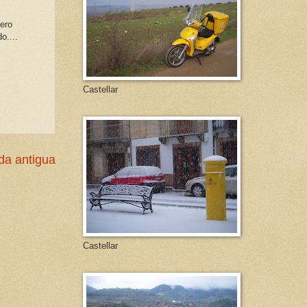
Pero
o....
Castellar
da antigua
Castellar