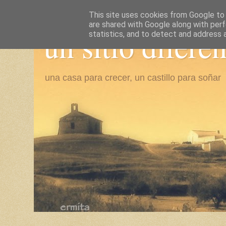
This site uses cookies from Google to d
are shared with Google along with perf
un sitio difere
statistics, and to detect and address 
una casa para crecer, un castillo para soñar