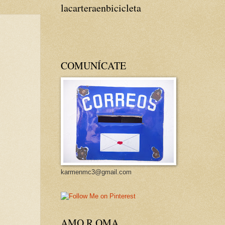
lacarteraenbicicleta
COMUNÍCATE
karmenmc3@gmail.com
AMO R OMA