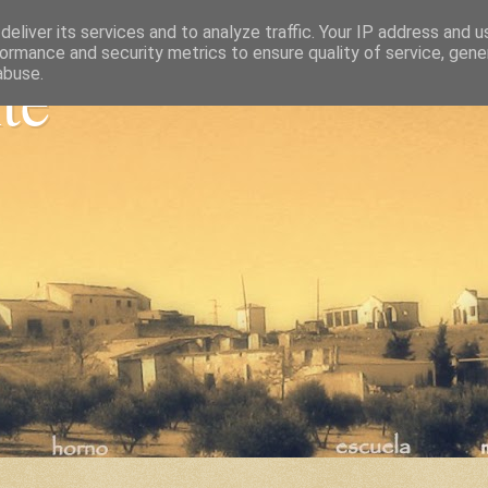
eliver its services and to analyze traffic. Your IP address and 
ormance and security metrics to ensure quality of service, gen
nte
abuse.