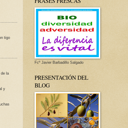
FRASES FRESCAS
n tigo
Fcº Javier Barbadillo Salgado
 de la
PRESENTACIÓN DEL
BLOG
al y
Muchas