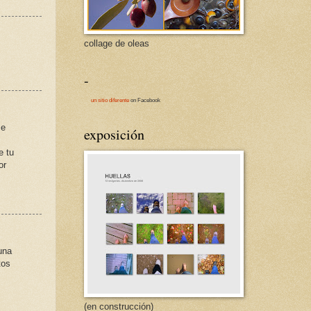
collage de oleas
-
un sitio diferente
on Facebook
se
exposición
e tu
or
una
tos
(en construcción)