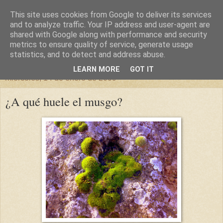
This site uses cookies from Google to deliver its services
un sitio diferente
and to analyze traffic. Your IP address and user-agent are
shared with Google along with performance and security
metrics to ensure quality of service, generate usage
una casa para crecer, un castillo para soñar
statistics, and to detect and address abuse.
LEARN MORE
GOT IT
miércoles, 14 de enero de 2009
¿A qué huele el musgo?