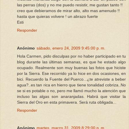
las perras (dos) y no me puedo resistir, me gustan tanto !!
creo que debieramos de mirar alto, alto mas amenudo !!
hasta que quieras volvere ! un abrazo fuerte
Esti
Responder
Anónimo
sábado, enero 24, 2009 9:45:00 p. m.
Hola Carmen, pido disculpas por no haber participado en tu
blog durante las últimas semanas, es que he estado algo
ocupado. Realmente son muy buenas las fotos que hiciste
por la Sierra. Ese recorrido ya lo hice en dos ocasiones, en
bici. Recuerdo la Fuente del Puerco...¿te atreviste a beber
agua?..es tan rica en hierro que tiene tonalidad cobriza..No
se si es potable o no, pero me llamó mucho la atención que
incluso las algas son anaranjadas. Habrá que visitar la
Sierra del Oro en esta primavera. Será ruta obligada...
Responder
Anónimo
martes, marzo 31, 2009 8:29:00 p. m.