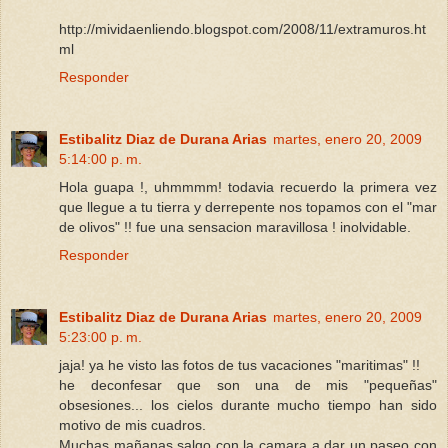
http://mividaenliendo.blogspot.com/2008/11/extramuros.ht
ml
Responder
Estibalitz Diaz de Durana Arias
martes, enero 20, 2009
5:14:00 p. m.
Hola guapa !, uhmmmm! todavia recuerdo la primera vez
que llegue a tu tierra y derrepente nos topamos con el "mar
de olivos" !! fue una sensacion maravillosa ! inolvidable.
Responder
Estibalitz Diaz de Durana Arias
martes, enero 20, 2009
5:23:00 p. m.
jaja! ya he visto las fotos de tus vacaciones "maritimas" !!
he deconfesar que son una de mis "pequeñas"
obsesiones... los cielos durante mucho tiempo han sido
motivo de mis cuadros.
Muchas mañanas salgo con la camara a dar un paseo con