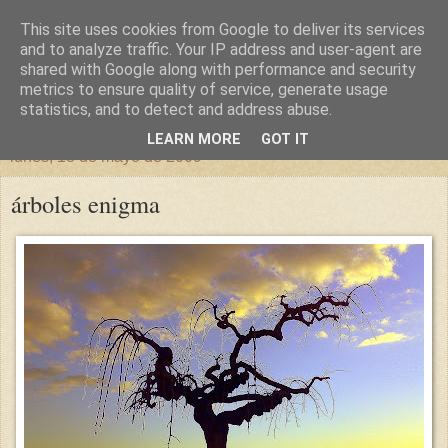
This site uses cookies from Google to deliver its services
un sitio diferente
and to analyze traffic. Your IP address and user-agent are
shared with Google along with performance and security
metrics to ensure quality of service, generate usage
una casa para crecer, un castillo para soñar
statistics, and to detect and address abuse.
LEARN MORE
GOT IT
lunes, 18 de mayo de 2009
árboles enigma