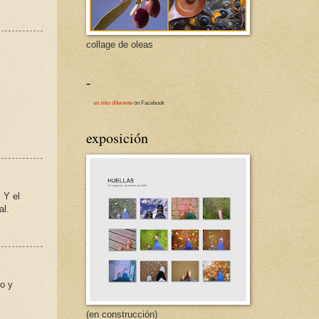
collage de oleas
-
un sitio diferente
on Facebook
exposición
 Y el
al.
do y
(en construcción)