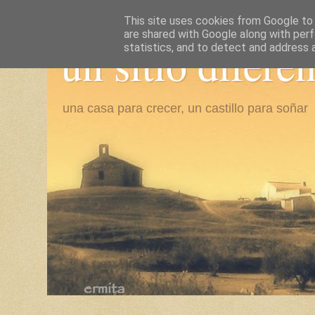
This site uses cookies from Google to d
are shared with Google along with perf
un sitio difere
statistics, and to detect and address 
una casa para crecer, un castillo para soñar