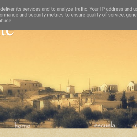
eliver its services and to analyze traffic. Your IP address and 
ormance and security metrics to ensure quality of service, gen
nte
abuse.