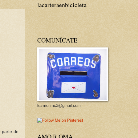
lacarteraenbicicleta
COMUNÍCATE
karmenmc3@gmail.com
r parte de
AMO R OMA