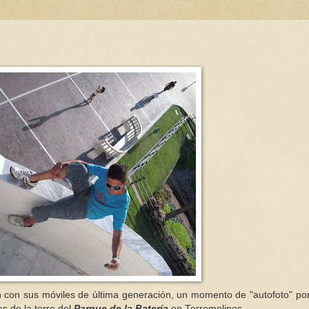
an con sus móviles de última generación, un momento de "autofoto" po
s de la torre del
Parque de la Batería
en Torremolinos.