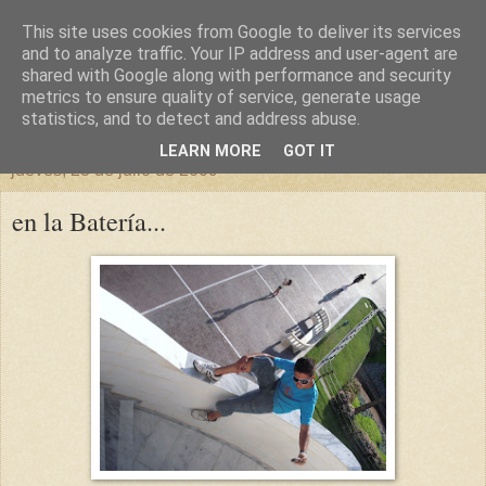
This site uses cookies from Google to deliver its services
un sitio diferente
and to analyze traffic. Your IP address and user-agent are
shared with Google along with performance and security
metrics to ensure quality of service, generate usage
una casa para crecer, un castillo para soñar
statistics, and to detect and address abuse.
LEARN MORE
GOT IT
jueves, 23 de julio de 2009
en la Batería...