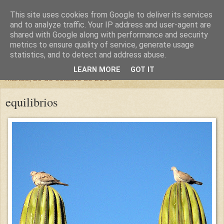
This site uses cookies from Google to deliver its services
un sitio diferente
and to analyze traffic. Your IP address and user-agent are
shared with Google along with performance and security
metrics to ensure quality of service, generate usage
una casa para crecer, un castillo para soñar
statistics, and to detect and address abuse.
LEARN MORE
GOT IT
martes, 20 de octubre de 2009
equilibrios