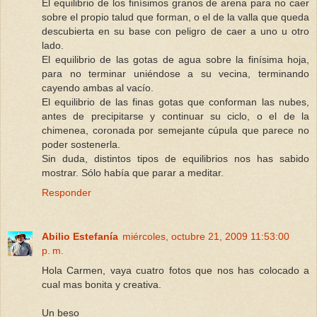
El equilibrio de los finísimos granos de arena para no caer
sobre el propio talud que forman, o el de la valla que queda
descubierta en su base con peligro de caer a uno u otro
lado.
El equilibrio de las gotas de agua sobre la finísima hoja,
para no terminar uniéndose a su vecina, terminando
cayendo ambas al vacío.
El equilibrio de las finas gotas que conforman las nubes,
antes de precipitarse y continuar su ciclo, o el de la
chimenea, coronada por semejante cúpula que parece no
poder sostenerla.
Sin duda, distintos tipos de equilibrios nos has sabido
mostrar. Sólo había que parar a meditar.
Responder
Abilio Estefanía
miércoles, octubre 21, 2009 11:53:00
p. m.
Hola Carmen, vaya cuatro fotos que nos has colocado a
cual mas bonita y creativa.
Un beso