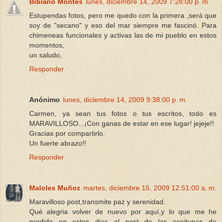
Bibiano Montes
lunes, diciembre 14, 2009 7:28:00 p. m.
Estupendas fotos, pero me quedo con la primera ,será que
soy de "secano" y eso del mar siempre me fascinó. Para
chimeneas funcionales y activas las de mi pueblo en estos
momentos,
un saludo,
Responder
Anónimo
lunes, diciembre 14, 2009 9:38:00 p. m.
Carmen, ya sean tus fotos o tus escritos, todo es
MARAVILLOSO...¡Con ganas de estar en ese lugar! jejeje!!
Gracias por compartirlo.
Un fuerte abrazo!!
Responder
Maloles Muñoz
martes, diciembre 15, 2009 12:51:00 a. m.
Maravilloso post,transmite paz y serenidad.
Qué alegria volver de nuevo por aquí,y lo que me he
perdido en estos dias...el post de las aceitunas de