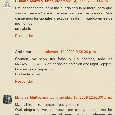
Bibiano Montes
lunes, diciembre 14, 2009 7:28:00 p. m.
Estupendas fotos, pero me quedo con la primera ,será que
soy de "secano" y eso del mar siempre me fascinó. Para
chimeneas funcionales y activas las de mi pueblo en estos
momentos,
un saludo,
Responder
Anónimo
lunes, diciembre 14, 2009 9:38:00 p. m.
Carmen, ya sean tus fotos o tus escritos, todo es
MARAVILLOSO...¡Con ganas de estar en ese lugar! jejeje!!
Gracias por compartirlo.
Un fuerte abrazo!!
Responder
Maloles Muñoz
martes, diciembre 15, 2009 12:51:00 a. m.
Maravilloso post,transmite paz y serenidad.
Qué alegria volver de nuevo por aquí,y lo que me he
perdido en estos dias...el post de las aceitunas de