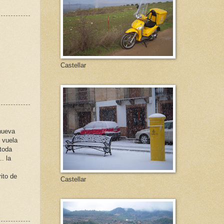
Castellar
 nueva
 vuela
 toda
. la
ito de
Castellar