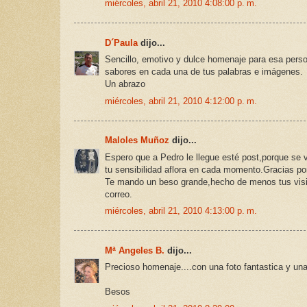
miércoles, abril 21, 2010 4:08:00 p. m.
D´Paula
dijo...
Sencillo, emotivo y dulce homenaje para esa person
sabores en cada una de tus palabras e imágenes.
Un abrazo
miércoles, abril 21, 2010 4:12:00 p. m.
Maloles Muñoz
dijo...
Espero que a Pedro le llegue esté post,porque se 
tu sensibilidad aflora en cada momento.Gracias por
Te mando un beso grande,hecho de menos tus visit
correo.
miércoles, abril 21, 2010 4:13:00 p. m.
Mª Angeles B.
dijo...
Precioso homenaje....con una foto fantastica y un
Besos