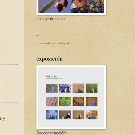
collage de oleas
-
un sitio diferente
on Facebook
exposición
s y
(en construcción)