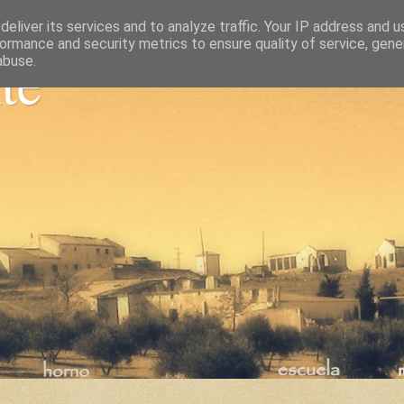
eliver its services and to analyze traffic. Your IP address and 
ormance and security metrics to ensure quality of service, gen
nte
abuse.