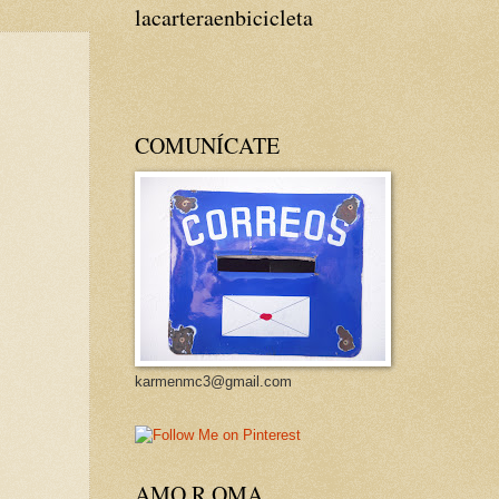
lacarteraenbicicleta
COMUNÍCATE
karmenmc3@gmail.com
AMO R OMA