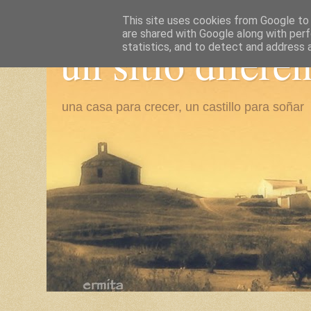
This site uses cookies from Google to d
are shared with Google along with perf
un sitio difere
statistics, and to detect and address 
una casa para crecer, un castillo para soñar