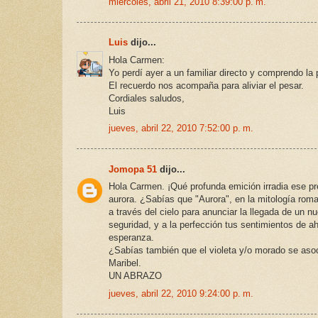
miércoles, abril 21, 2010 8:39:00 p. m.
Luis
dijo...
Hola Carmen:
Yo perdí ayer a un familiar directo y comprendo la 
El recuerdo nos acompaña para aliviar el pesar.
Cordiales saludos,
Luis
jueves, abril 22, 2010 7:52:00 p. m.
Jomopa 51
dijo...
Hola Carmen. ¡Qué profunda emición irradia ese pr
aurora. ¿Sabías que "Aurora", en la mitología rom
a través del cielo para anunciar la llegada de un 
seguridad, y a la perfección tus sentimientos de aho
esperanza.
¿Sabías también que el violeta y/o morado se asocia
Maribel.
UN ABRAZO
jueves, abril 22, 2010 9:24:00 p. m.