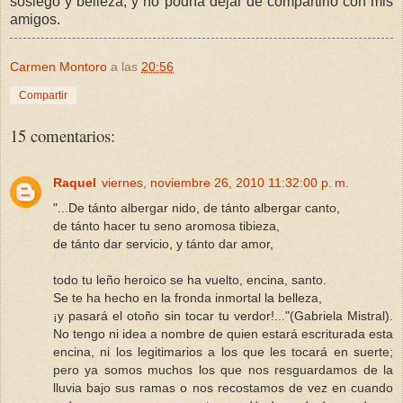
sosiego y belleza, y no podría dejar de compartirlo con mis
amigos.
Carmen Montoro
a las
20:56
Compartir
15 comentarios:
Raquel
viernes, noviembre 26, 2010 11:32:00 p. m.
"...De tánto albergar nido, de tánto albergar canto,
de tánto hacer tu seno aromosa tibieza,
de tánto dar servicio, y tánto dar amor,
todo tu leño heroico se ha vuelto, encina, santo.
Se te ha hecho en la fronda inmortal la belleza,
¡y pasará el otoño sin tocar tu verdor!..."(Gabriela Mistral).
No tengo ni idea a nombre de quien estará escriturada esta
encina, ni los legitimarios a los que les tocará en suerte;
pero ya somos muchos los que nos resguardamos de la
lluvia bajo sus ramas o nos recostamos de vez en cuando