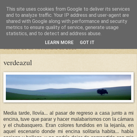
This site uses cookies from Google to deliver its services
un sitio diferente
and to analyze traffic. Your IP address and user-agent are
shared with Google along with performance and security
metrics to ensure quality of service, generate usage
una casa para crecer, un castillo para soñar
statistics, and to detect and address abuse.
LEARN MORE
GOT IT
viernes, 26 de noviembre de 2010
verdeazul
Media tarde, llovía... al pasar de regreso a casa junto a mi
encina, tuve que parar y hacer malabarismos con la cámara
y el chubasquero. Eran colores fundidos en la lejanía, en
aquel escenario donde mi encina solitaria habita... había