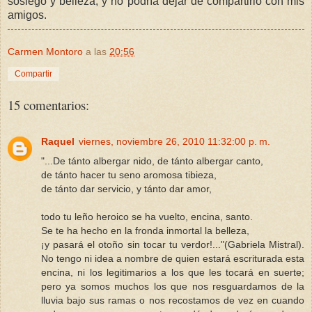
sosiego y belleza, y no podría dejar de compartirlo con mis
amigos.
Carmen Montoro
a las
20:56
Compartir
15 comentarios:
Raquel
viernes, noviembre 26, 2010 11:32:00 p. m.
"...De tánto albergar nido, de tánto albergar canto,
de tánto hacer tu seno aromosa tibieza,
de tánto dar servicio, y tánto dar amor,
todo tu leño heroico se ha vuelto, encina, santo.
Se te ha hecho en la fronda inmortal la belleza,
¡y pasará el otoño sin tocar tu verdor!..."(Gabriela Mistral).
No tengo ni idea a nombre de quien estará escriturada esta
encina, ni los legitimarios a los que les tocará en suerte;
pero ya somos muchos los que nos resguardamos de la
lluvia bajo sus ramas o nos recostamos de vez en cuando