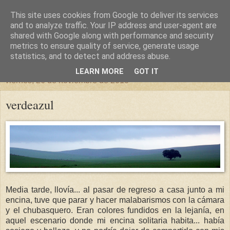
This site uses cookies from Google to deliver its services
un sitio diferente
and to analyze traffic. Your IP address and user-agent are
shared with Google along with performance and security
metrics to ensure quality of service, generate usage
una casa para crecer, un castillo para soñar
statistics, and to detect and address abuse.
LEARN MORE
GOT IT
viernes, 26 de noviembre de 2010
verdeazul
Media tarde, llovía... al pasar de regreso a casa junto a mi
encina, tuve que parar y hacer malabarismos con la cámara
y el chubasquero. Eran colores fundidos en la lejanía, en
aquel escenario donde mi encina solitaria habita... había