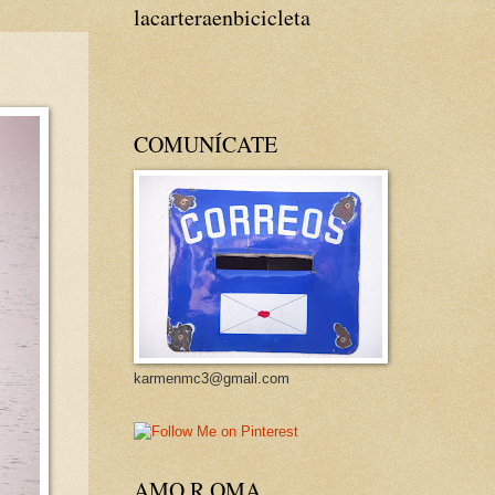
lacarteraenbicicleta
COMUNÍCATE
karmenmc3@gmail.com
AMO R OMA