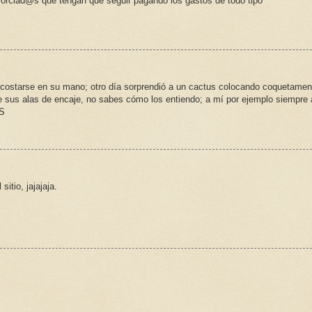
vorciad@s que tengan que seguir pagando los gastos de todo tipo
rescostarse en su mano; otro día sorprendió a un cactus colocando coquetamen
e sus alas de encaje, no sabes cómo los entiendo; a mí por ejemplo siempre
SS
tio, jajajaja.