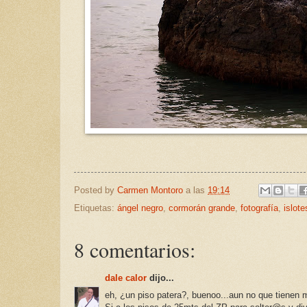
Posted by
Carmen Montoro
a las
19:14
Etiquetas:
ángel negro
,
cormorán grande
,
fotografía
,
islot
8 comentarios:
dale calor
dijo...
eh, ¿un piso patera?, buenoo...aun no que tienen m