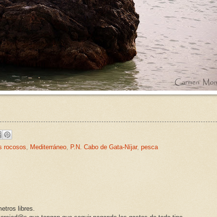
es rocosos
,
Mediterráneo
,
P.N. Cabo de Gata-Níjar
,
pesca
etros libres.