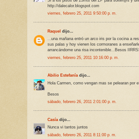
Si a los pisos de 25mts del ZP para solter@s y di
http://dalecalor.blogspot.com
viernes, febrero 25, 2011 9:50:00 p. m.
Raquel
dijo...
...una mañana entró un arco iris por la cocina a 
sus palas y hoy vienen los cormoranes a enseñarl
arrancándome una risa incontenible...Besos IIRR
viernes, febrero 25, 2011 10:16:00 p. m.
Abilio Estefanía
dijo...
Hola Carmen, como vengan mas se pelearan por el si
Besos
sábado, febrero 26, 2011 2:01:00 p. m.
Casía
dijo...
Nunca vi tantos juntos
sábado, febrero 26, 2011 8:11:00 p. m.