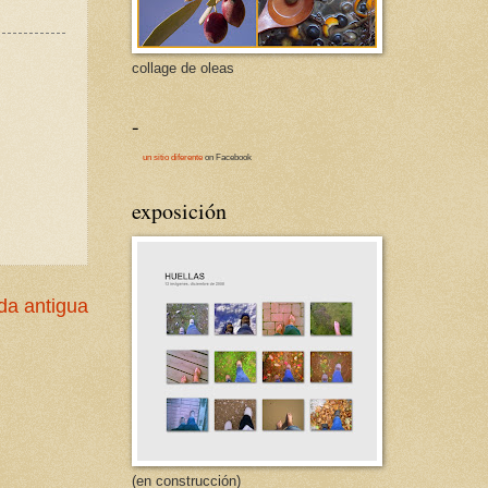
collage de oleas
-
un sitio diferente
on Facebook
exposición
da antigua
(en construcción)