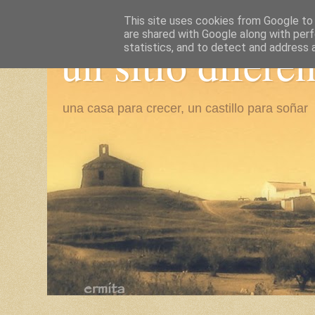
This site uses cookies from Google to d
are shared with Google along with perf
un sitio difere
statistics, and to detect and address 
una casa para crecer, un castillo para soñar