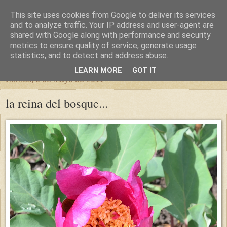
This site uses cookies from Google to deliver its services
un sitio diferente
and to analyze traffic. Your IP address and user-agent are
shared with Google along with performance and security
metrics to ensure quality of service, generate usage
una casa para crecer, un castillo para soñar
statistics, and to detect and address abuse.
LEARN MORE
GOT IT
viernes, 6 de mayo de 2011
la reina del bosque...