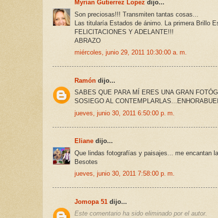
Myrian Gutierrez Lopez
dijo...
Son preciosas!!! Transmiten tantas cosas...
Las titularía Estados de ánimo. La primera Brillo Es
FELICITACIONES Y ADELANTE!!!
ABRAZO
miércoles, junio 29, 2011 10:30:00 a. m.
Ramón
dijo...
SABES QUE PARA MÍ ERES UNA GRAN FOTÓG
SOSIEGO AL CONTEMPLARLAS...ENHORABU
jueves, junio 30, 2011 6:50:00 p. m.
Eliane
dijo...
Que lindas fotografías y paisajes... me encantan 
Besotes
jueves, junio 30, 2011 7:58:00 p. m.
Jomopa 51
dijo...
Este comentario ha sido eliminado por el autor.