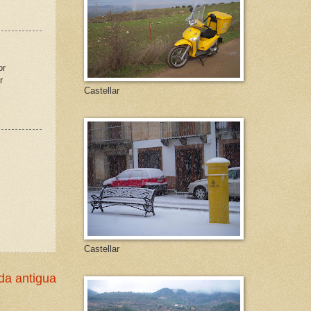
or
r
Castellar
Castellar
da antigua