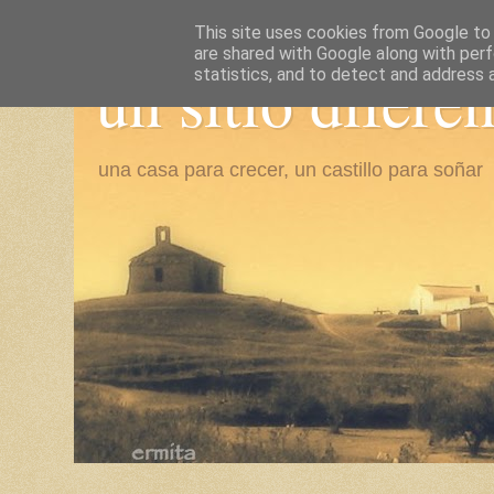
This site uses cookies from Google to d
are shared with Google along with perf
un sitio difere
statistics, and to detect and address 
una casa para crecer, un castillo para soñar