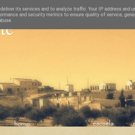
eliver its services and to analyze traffic. Your IP address and 
ormance and security metrics to ensure quality of service, gen
nte
abuse.