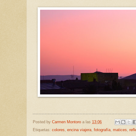
Posted by
Carmen Montoro
a las
13:06
Etiquetas:
colores
,
encina viajera
,
fotografía
,
matices
,
ref