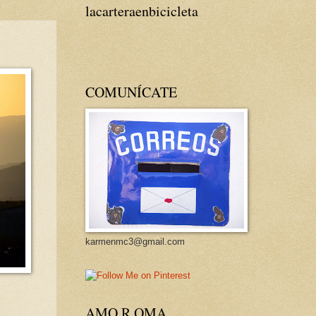
lacarteraenbicicleta
COMUNÍCATE
karmenmc3@gmail.com
AMO R OMA