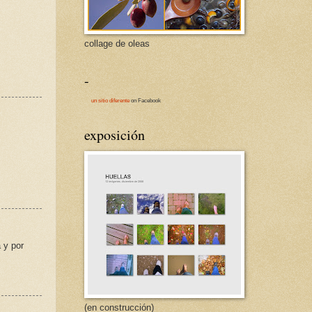
collage de oleas
-
un sitio diferente
on Facebook
exposición
 y por
(en construcción)