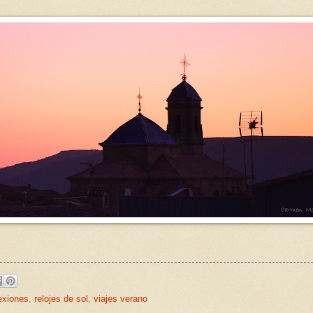
lexiones
,
relojes de sol
,
viajes verano