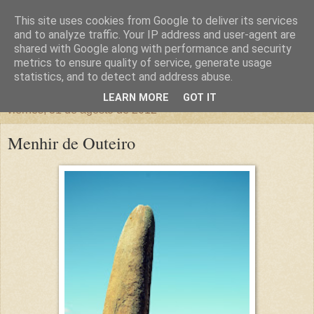
This site uses cookies from Google to deliver its services
un sitio diferente
and to analyze traffic. Your IP address and user-agent are
shared with Google along with performance and security
metrics to ensure quality of service, generate usage
una casa para crecer, un castillo para soñar
statistics, and to detect and address abuse.
LEARN MORE
GOT IT
viernes, 31 de agosto de 2012
Menhir de Outeiro