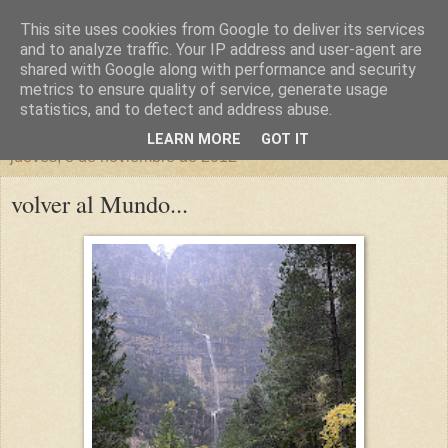
This site uses cookies from Google to deliver its services
un sitio diferente
and to analyze traffic. Your IP address and user-agent are
shared with Google along with performance and security
metrics to ensure quality of service, generate usage
una casa para crecer, un castillo para soñar
statistics, and to detect and address abuse.
LEARN MORE
GOT IT
jueves, 8 de noviembre de 2012
volver al Mundo...