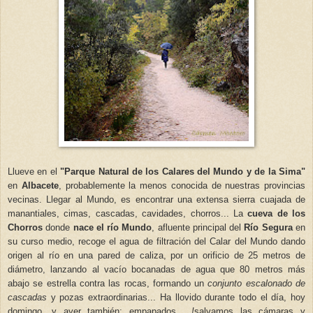
Ll
ueve
en el
"Parque Natural de los Calares del Mundo y de la Sima"
en
Albacete
, probablemente la menos conocida de nuestras provincias
vecinas. Llegar al Mundo, es encontrar una extensa sierra cuajada de
manantiales, cimas
, cascadas,
cavidades
, chorros
...
La
cueva de los
Chorros
donde
nace el río Mundo
, afluente principal del
Río Segura
en
su curso m
edio,
recoge el agua de filtración del Calar del Mundo dando
origen al río en una pared de caliza, por un orificio de 25 metros de
diámetro, lanzando al vacío bocanadas de agua que 80 metros más
abajo se estrella contra las rocas, formando un
conjunto escalonado de
cascadas
y pozas extraordinarias... Ha llovido durante todo el día, hoy
domingo, y ayer también; empapados...
!
salvamos las cámaras y