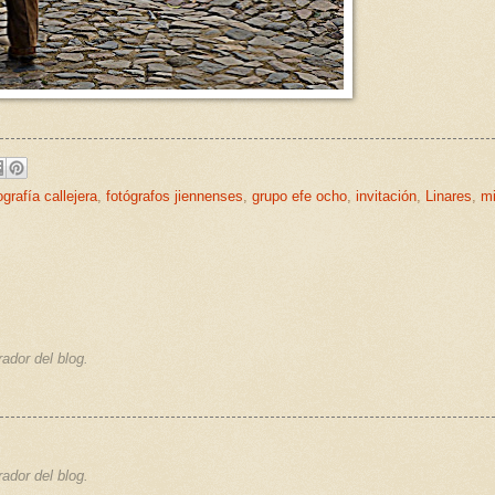
ografía callejera
,
fotógrafos jiennenses
,
grupo efe ocho
,
invitación
,
Linares
,
m
ador del blog.
ador del blog.