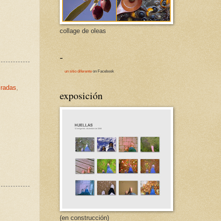
collage de oleas
-
un sitio diferente
on Facebook
iradas
,
exposición
(en construcción)