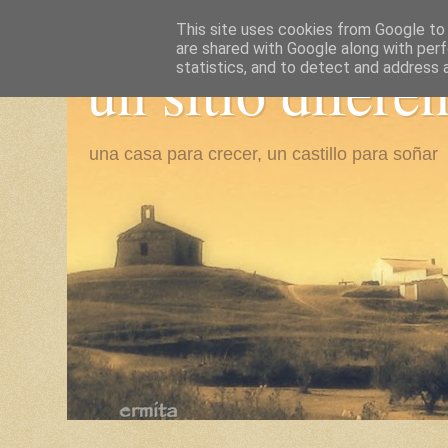
This site uses cookies from Google to d
are shared with Google along with perf
un sitio difere
statistics, and to detect and address 
una casa para crecer, un castillo para soñar