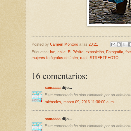
Posted by
Carmen Montoro
a las
20:21
Etiquetas:
b/n
,
calle
,
El Pósito
,
exposición
,
Fotografia
,
fot
mujeres fotógrafas de Jaén
,
rural
,
STREETPHOTO
16 comentarios:
samaaaa
dijo...
Este comentario ha sido eliminado por un administr
miércoles, marzo 09, 2016 11:36:00 a. m.
samaaaa
dijo...
Este comentario ha sido eliminado por un administr