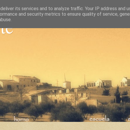
eliver its services and to analyze traffic. Your IP address and 
ormance and security metrics to ensure quality of service, gen
nte
abuse.