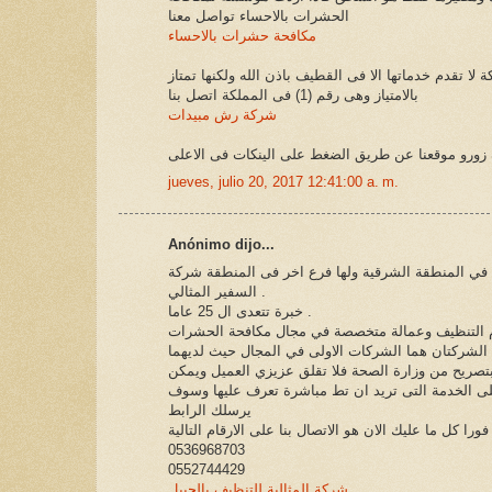
الحشرات بالاحساء تواصل معنا
مكافحة حشرات بالاحساء
لا تقدم خدماتها الا فى القطيف باذن الله ولكنها تمتاز
بالامتياز وهى رقم (1) فى المملكة اتصل بنا
شركة رش مبيدات
زورو موقعنا عن طريق الضغط على الينكات فى الاعلى
jueves, julio 20, 2017 12:41:00 a. m.
Anónimo dijo...
 في المنطقة الشرقية ولها فرع اخر فى المنطقة شركة
السفير المثالي .
خبرة تتعدى ال 25 عاما .
 الشركتان هما الشركات الاولى في المجال حيث لديهما
صريح من وزارة الصحة فلا تقلق عزيزي العميل ويمكن
على الخدمة التى تريد ان تط مباشرة تعرف عليها وسوف
يرسلك الرابط
0536968703
0552744429
شركة المثالية للتنظيف بالجبيل