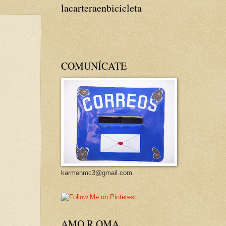
lacarteraenbicicleta
COMUNÍCATE
karmenmc3@gmail.com
AMO R OMA