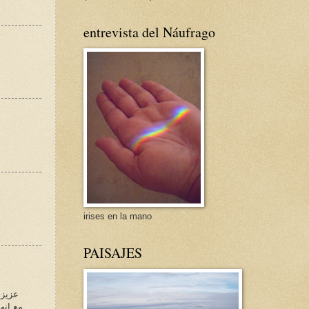
entrevista del Náufrago
irises en la mano
PAISAJES
عزيزى
مع انه