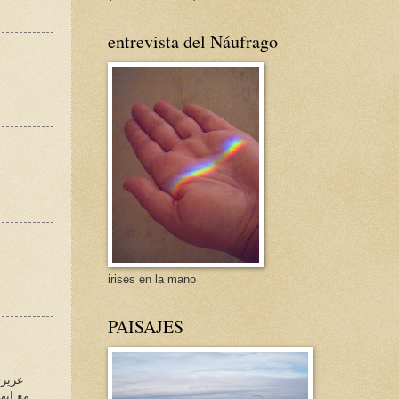
entrevista del Náufrago
irises en la mano
PAISAJES
عزيزى
مع انه