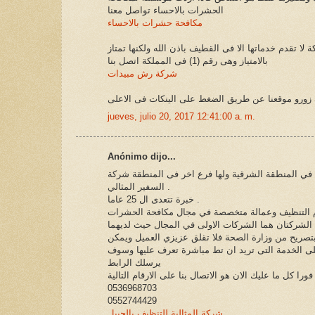
الحشرات بالاحساء تواصل معنا
مكافحة حشرات بالاحساء
لا تقدم خدماتها الا فى القطيف باذن الله ولكنها تمتاز
بالامتياز وهى رقم (1) فى المملكة اتصل بنا
شركة رش مبيدات
زورو موقعنا عن طريق الضغط على الينكات فى الاعلى
jueves, julio 20, 2017 12:41:00 a. m.
Anónimo dijo...
 في المنطقة الشرقية ولها فرع اخر فى المنطقة شركة
السفير المثالي .
خبرة تتعدى ال 25 عاما .
 الشركتان هما الشركات الاولى في المجال حيث لديهما
صريح من وزارة الصحة فلا تقلق عزيزي العميل ويمكن
على الخدمة التى تريد ان تط مباشرة تعرف عليها وسوف
يرسلك الرابط
0536968703
0552744429
شركة المثالية للتنظيف بالجبيل