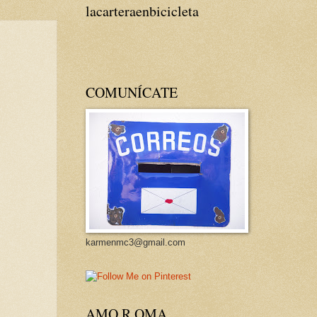
lacarteraenbicicleta
COMUNÍCATE
karmenmc3@gmail.com
AMO R OMA