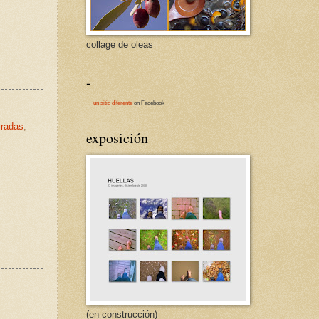
collage de oleas
-
un sitio diferente
on Facebook
iradas
,
exposición
(en construcción)