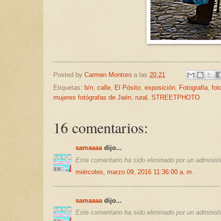
Posted by
Carmen Montoro
a las
20:21
Etiquetas:
b/n
,
calle
,
El Pósito
,
exposición
,
Fotografia
,
fot
mujeres fotógrafas de Jaén
,
rural
,
STREETPHOTO
16 comentarios:
samaaaa
dijo...
Este comentario ha sido eliminado por un administr
miércoles, marzo 09, 2016 11:36:00 a. m.
samaaaa
dijo...
Este comentario ha sido eliminado por un administr