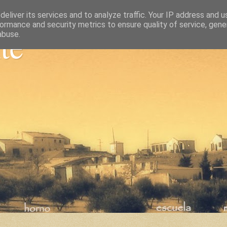
eliver its services and to analyze traffic. Your IP address and 
ormance and security metrics to ensure quality of service, gen
nte
abuse.