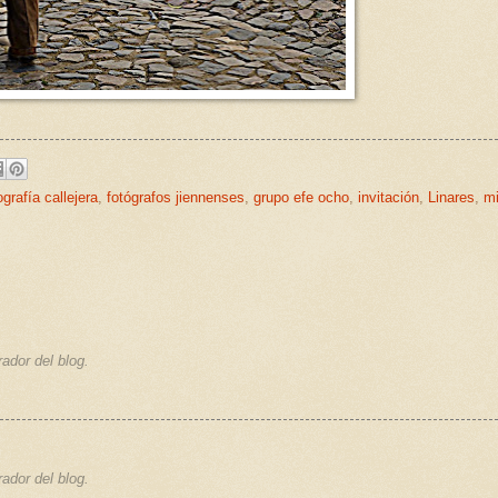
ografía callejera
,
fotógrafos jiennenses
,
grupo efe ocho
,
invitación
,
Linares
,
m
ador del blog.
ador del blog.