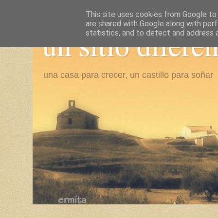
This site uses cookies from Google to d
are shared with Google along with perf
un sitio difere
statistics, and to detect and address 
una casa para crecer, un castillo para soñar