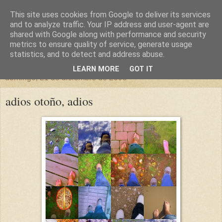
This site uses cookies from Google to deliver its services
un sitio diferente
and to analyze traffic. Your IP address and user-agent are
shared with Google along with performance and security
metrics to ensure quality of service, generate usage
una casa para crecer, un castillo para soñar
statistics, and to detect and address abuse.
LEARN MORE
GOT IT
domingo, 21 de diciembre de 2008
adios otoño, adios