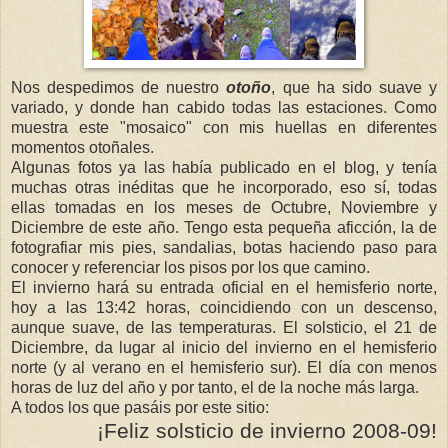
Nos despedimos de nuestro
otoño
, que ha sido suave y
variado, y donde han cabido todas las estaciones. Como
muestra este "mosaico" con mis huellas en diferentes
momentos otoñales.
Algunas fotos ya las había publicado en el blog, y tenía
muchas otras inéditas que he incorporado, eso sí, todas
ellas tomadas en los meses de Octubre, Noviembre y
Diciembre de este año. Tengo esta pequeña aficción, la de
fotografiar mis pies, sandalias, botas haciendo paso para
conocer y
referenciar
los pisos por los que camino.
El invierno hará su entrada oficial en el hemisferio norte,
hoy a las 13:42 horas, coincidiendo con un descenso,
aunque suave, de las temperaturas. El solsticio, el 21 de
Diciembre, da lugar al inicio del invierno en el hemisferio
norte (y al verano en el hemisferio sur). El día con menos
horas de luz del año y por tanto, el de la noche más larga.
A todos los que
pasáis
por este sitio:
¡Feliz
solsticio
de
invierno 20
08-09!