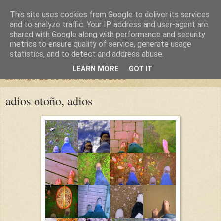
This site uses cookies from Google to deliver its services
un sitio diferente
and to analyze traffic. Your IP address and user-agent are
shared with Google along with performance and security
metrics to ensure quality of service, generate usage
una casa para crecer, un castillo para soñar
statistics, and to detect and address abuse.
LEARN MORE
GOT IT
domingo, 21 de diciembre de 2008
adios otoño, adios