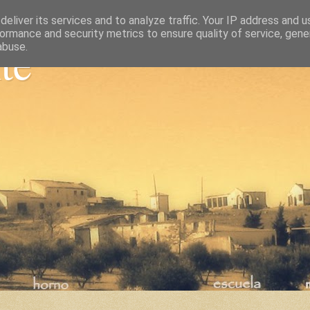
eliver its services and to analyze traffic. Your IP address and 
ormance and security metrics to ensure quality of service, gen
nte
abuse.