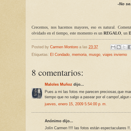
-No se
Crecemos, nos hacemos mayores, eso es natural. Comenza
olvidado en el tiempo, este momento es un
REGALO
, un
Posted by
Carmen Montoro
a las
23:37
Etiquetas:
El Condado
,
memoria
,
musgo
,
viajes invierno
8 comentarios:
Maloles Muñoz
dijo...
Pues a mi las fotos me parecen preciosas,que mara
tiempo que no salgo a pasear por el campo!,algun d
jueves, enero 15, 2009 5:54:00 p. m.
Anónimo dijo...
Jolín Carmen !!!! las fotos están espectaculares !