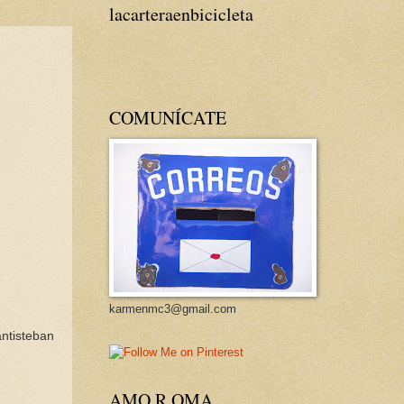
lacarteraenbicicleta
COMUNÍCATE
karmenmc3@gmail.com
antisteban
AMO R OMA