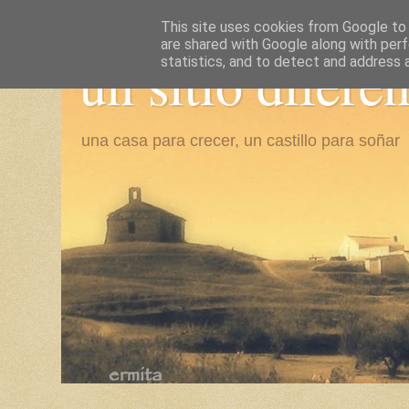
This site uses cookies from Google to d
are shared with Google along with perf
un sitio difere
statistics, and to detect and address 
una casa para crecer, un castillo para soñar