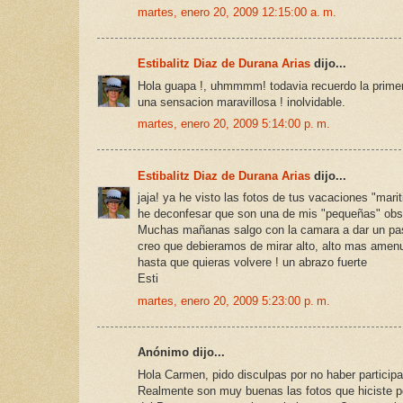
martes, enero 20, 2009 12:15:00 a. m.
Estibalitz Diaz de Durana Arias
dijo...
Hola guapa !, uhmmmm! todavia recuerdo la primera 
una sensacion maravillosa ! inolvidable.
martes, enero 20, 2009 5:14:00 p. m.
Estibalitz Diaz de Durana Arias
dijo...
jaja! ya he visto las fotos de tus vacaciones "marit
he deconfesar que son una de mis "pequeñas" obse
Muchas mañanas salgo con la camara a dar un paseo
creo que debieramos de mirar alto, alto mas amenu
hasta que quieras volvere ! un abrazo fuerte
Esti
martes, enero 20, 2009 5:23:00 p. m.
Anónimo dijo...
Hola Carmen, pido disculpas por no haber particip
Realmente son muy buenas las fotos que hiciste por