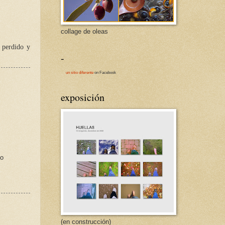
collage de oleas
 perdido y
-
un sitio diferente
on Facebook
exposición
to
(en construcción)