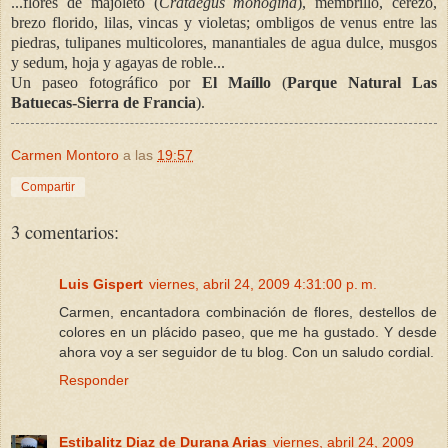
...flores de majoleto (
Crataegus
monogina
), membrillo, cerezo,
brezo florido, lilas, vincas y violetas; ombligos de venus entre las
piedras, tulipanes multicolores, manantiales de agua dulce, musgos
y sedum, hoja y agayas de roble...
Un paseo fotográfico por
El Maíllo
(
Parque Natural Las
Batuecas-Sierra de Francia
).
Carmen Montoro
a las
19:57
Compartir
3 comentarios:
Luis Gispert
viernes, abril 24, 2009 4:31:00 p. m.
Carmen, encantadora combinación de flores, destellos de
colores en un plácido paseo, que me ha gustado. Y desde
ahora voy a ser seguidor de tu blog. Con un saludo cordial.
Responder
Estibalitz Diaz de Durana Arias
viernes, abril 24, 2009