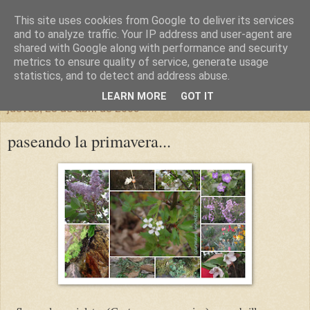
This site uses cookies from Google to deliver its services
un sitio diferente
and to analyze traffic. Your IP address and user-agent are
shared with Google along with performance and security
metrics to ensure quality of service, generate usage
una casa para crecer, un castillo para soñar
statistics, and to detect and address abuse.
LEARN MORE
GOT IT
jueves, 23 de abril de 2009
paseando la primavera...