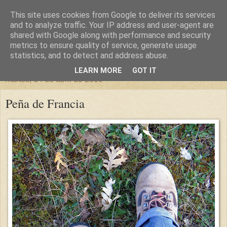
This site uses cookies from Google to deliver its services
un sitio diferente
and to analyze traffic. Your IP address and user-agent are
shared with Google along with performance and security
metrics to ensure quality of service, generate usage
una casa para crecer, un castillo para soñar
statistics, and to detect and address abuse.
LEARN MORE
GOT IT
martes, 14 de abril de 2009
Peña de Francia