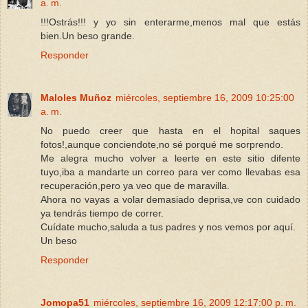
a. m.
!!!Ostrás!!! y yo sin enterarme,menos mal que estás
bien.Un beso grande.
Responder
Maloles Muñoz
miércoles, septiembre 16, 2009 10:25:00
a. m.
No puedo creer que hasta en el hopital saques
fotos!,aunque conciendote,no sé porqué me sorprendo.
Me alegra mucho volver a leerte en este sitio difente
tuyo,iba a mandarte un correo para ver como llevabas esa
recuperación,pero ya veo que de maravilla.
Ahora no vayas a volar demasiado deprisa,ve con cuidado
ya tendrás tiempo de correr.
Cuídate mucho,saluda a tus padres y nos vemos por aquí.
Un beso
Responder
Jomopa51
miércoles, septiembre 16, 2009 12:17:00 p. m.