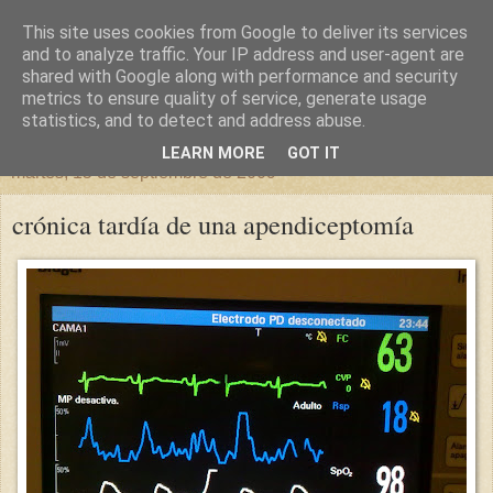
This site uses cookies from Google to deliver its services
un sitio diferente
and to analyze traffic. Your IP address and user-agent are
shared with Google along with performance and security
metrics to ensure quality of service, generate usage
una casa para crecer, un castillo para soñar
statistics, and to detect and address abuse.
LEARN MORE
GOT IT
martes, 15 de septiembre de 2009
crónica tardía de una apendiceptomía