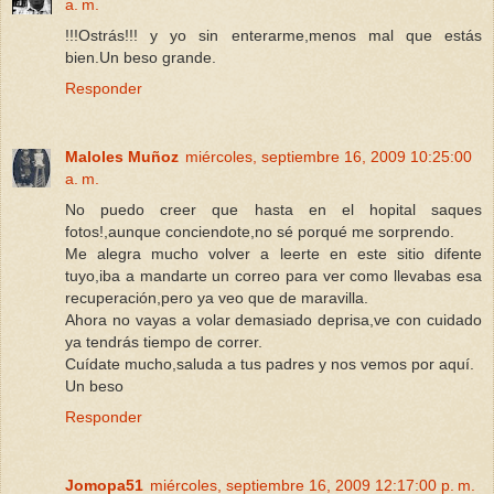
a. m.
!!!Ostrás!!! y yo sin enterarme,menos mal que estás
bien.Un beso grande.
Responder
Maloles Muñoz
miércoles, septiembre 16, 2009 10:25:00
a. m.
No puedo creer que hasta en el hopital saques
fotos!,aunque conciendote,no sé porqué me sorprendo.
Me alegra mucho volver a leerte en este sitio difente
tuyo,iba a mandarte un correo para ver como llevabas esa
recuperación,pero ya veo que de maravilla.
Ahora no vayas a volar demasiado deprisa,ve con cuidado
ya tendrás tiempo de correr.
Cuídate mucho,saluda a tus padres y nos vemos por aquí.
Un beso
Responder
Jomopa51
miércoles, septiembre 16, 2009 12:17:00 p. m.