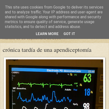
This site uses cookies from Google to deliver its services
un sitio diferente
and to analyze traffic. Your IP address and user-agent are
shared with Google along with performance and security
metrics to ensure quality of service, generate usage
una casa para crecer, un castillo para soñar
statistics, and to detect and address abuse.
LEARN MORE
GOT IT
martes, 15 de septiembre de 2009
crónica tardía de una apendiceptomía