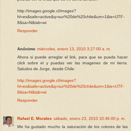
http://images.google.cl/images?
hl=es&safe=active&q=sur%20de%20chile&um=1&ie=UTF-
8&sa=N&tab=wi
Responder
Anónimo
miércoles, enero 13, 2010 3:27:00 a. m.
Ahora si puede arreglar el link, para que se pueda hacer
click sobre el y puedas ver las imagenes de mi tierra.
Saludos de Jorge, desde Chile:
http://images.google.cl/images?
hl=es&safe=active&q=sur%20de%20chile&um=1&ie=UTF-
8&sa=N&tab=wi
Responder
Rafael E. Morales
sábado, enero 23, 2010 10:46:00 p. m.
Me ha gustado mucho la saturación de los colores de las