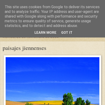
This site uses cookies from Google to deliver its services
un sitio diferente
and to analyze traffic. Your IP address and user-agent are
shared with Google along with performance and security
metrics to ensure quality of service, generate usage
una casa para crecer, un castillo para soñar
statistics, and to detect and address abuse.
LEARN MORE
GOT IT
viernes, 20 de noviembre de 2009
paisajes jiennenses