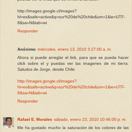
http://images.google.cl/images?
hl=es&safe=active&q=sur%20de%20chile&um=1&ie=UTF-
8&sa=N&tab=wi
Responder
Anónimo
miércoles, enero 13, 2010 3:27:00 a. m.
Ahora si puede arreglar el link, para que se pueda hacer
click sobre el y puedas ver las imagenes de mi tierra.
Saludos de Jorge, desde Chile:
http://images.google.cl/images?
hl=es&safe=active&q=sur%20de%20chile&um=1&ie=UTF-
8&sa=N&tab=wi
Responder
Rafael E. Morales
sábado, enero 23, 2010 10:46:00 p. m.
Me ha gustado mucho la saturación de los colores de las