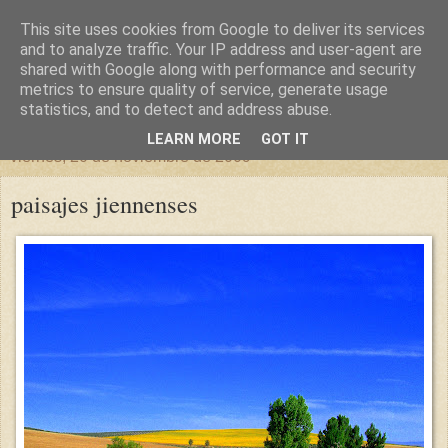
This site uses cookies from Google to deliver its services
un sitio diferente
and to analyze traffic. Your IP address and user-agent are
shared with Google along with performance and security
metrics to ensure quality of service, generate usage
una casa para crecer, un castillo para soñar
statistics, and to detect and address abuse.
LEARN MORE
GOT IT
viernes, 20 de noviembre de 2009
paisajes jiennenses