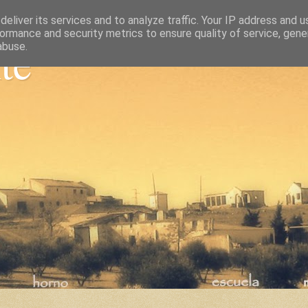
eliver its services and to analyze traffic. Your IP address and 
ormance and security metrics to ensure quality of service, gen
nte
abuse.