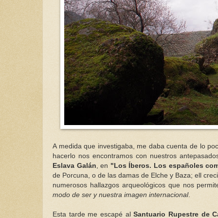
A medida que investigaba, me daba cuenta de lo poco
hacerlo nos encontramos con nuestros antepasados
Eslava Galán
, en
"Los Íberos. Los españoles co
de Porcuna, o de las damas de Elche y Baza; ell crec
numerosos hallazgos arqueológicos que nos permi
modo de ser y nuestra imagen internacional
.
Esta tarde me escapé al
Santuario Rupestre de Ca