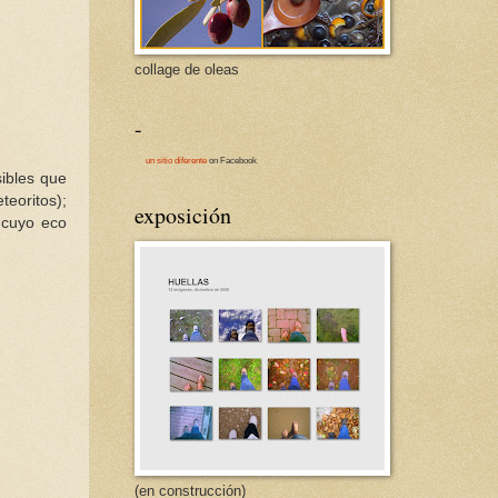
collage de oleas
-
un sitio diferente
on Facebook
sibles que
eoritos);
exposición
 cuyo eco
(en construcción)