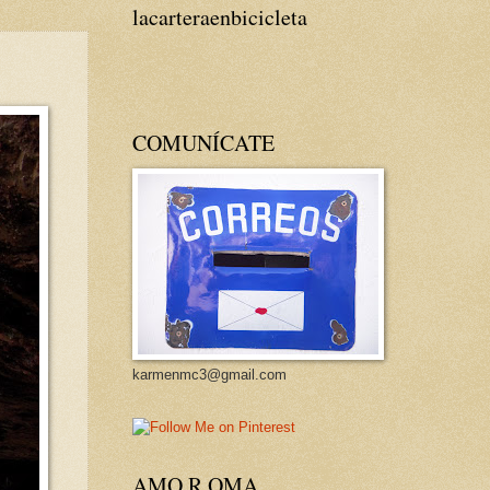
lacarteraenbicicleta
COMUNÍCATE
karmenmc3@gmail.com
AMO R OMA