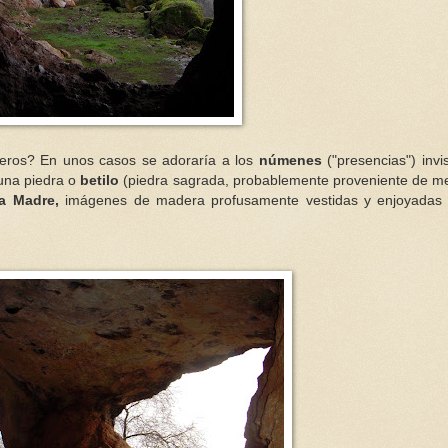
beros? En unos casos se adoraría a los
númenes
("presencias") invi
 una piedra o
betilo
(piedra sagrada, probablemente proveniente de met
a Madre,
imágenes de madera profusamente vestidas y enjoyadas