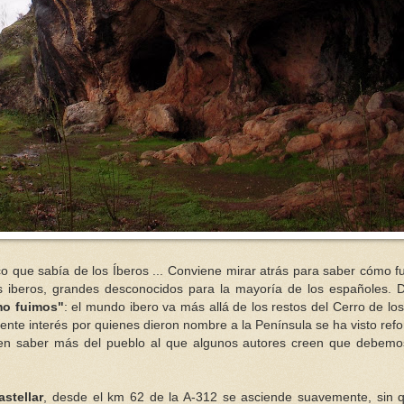
 que sabía de los Íberos ... Conviene mirar atrás para saber cómo fu
 iberos, grandes desconocidos para la mayoría de los españoles. 
mo fuimos"
: el mundo ibero va más allá de los restos del Cerro de lo
iente interés por quienes dieron nombre a la Península se ha visto ref
ten saber más del pueblo al que algunos autores creen que debem
stellar
, desde el km 62 de la A-312 se asciende suavemente, sin q