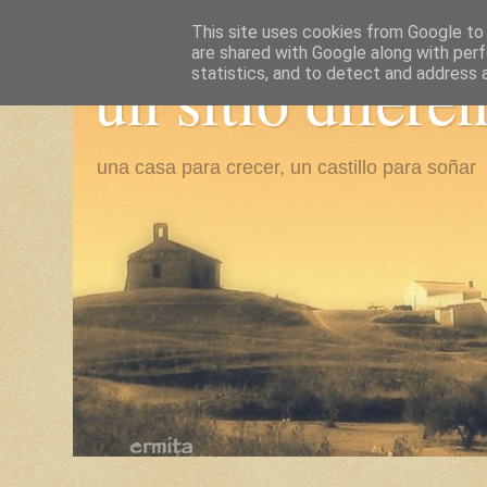
This site uses cookies from Google to d
are shared with Google along with perf
un sitio difere
statistics, and to detect and address 
una casa para crecer, un castillo para soñar